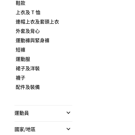
鞋款
上衣及 T 恤
連帽上衣及套頭上衣
外套及背心
運動褲與緊身褲
短褲
運動服
裙子及洋裝
襪子
配件及裝備
運動員
國家/地區