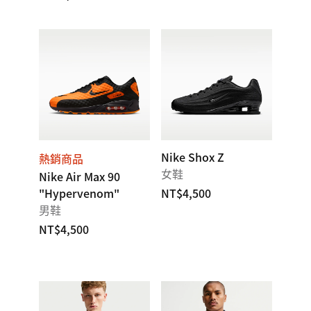
Nike Shox Z
熱銷商品
女鞋
Nike Air Max 90
"Hypervenom"
NT$4,500
男鞋
NT$4,500