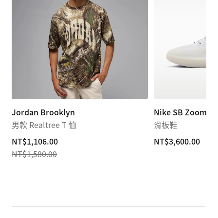
Jordan Brooklyn
Nike SB Zoom Ny
男款 Realtree T 恤
滑板鞋
current
NT$1,106.00
NT$3,600.00
NT$3,600.00
NT$1,580.00
price
NT$1,106.00,
original
price
NT$1,580.00