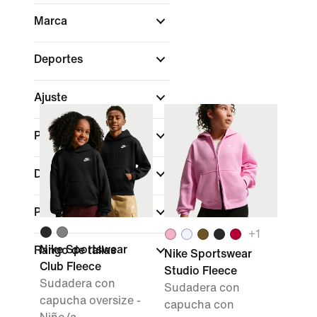
Marca
Deportes
Ajuste
Peso del material
Descuentos y ofertas
Para niño/a
+
1
Nike Sportswear
Rango de tallas
Nike Sportswear
Club Fleece
Studio Fleece
Sudadera con
Sudadera con
capucha oversize -
capucha con