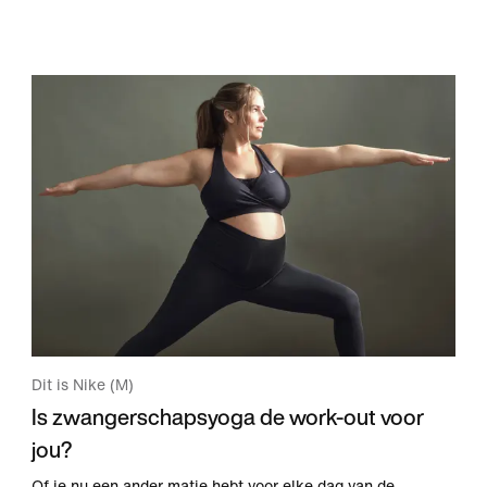
Dit is Nike (M)
Is zwangerschapsyoga de work-out voor
jou?
Of je nu een ander matje hebt voor elke dag van de