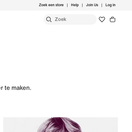
Zoek een store
Help
Join Us
Log in
er te maken.