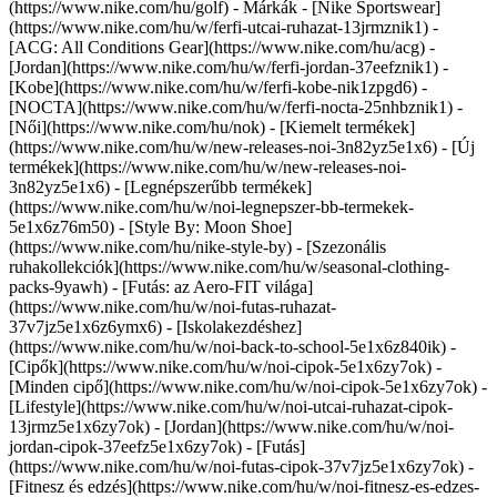
(https://www.nike.com/hu/golf)
- Márkák - [Nike Sportswear]
(https://www.nike.com/hu/w/ferfi-utcai-ruhazat-13jrmznik1) -
[ACG: All Conditions Gear](https://www.nike.com/hu/acg) -
[Jordan](https://www.nike.com/hu/w/ferfi-jordan-37eefznik1) -
[Kobe](https://www.nike.com/hu/w/ferfi-kobe-nik1zpgd6) -
[NOCTA](https://www.nike.com/hu/w/ferfi-nocta-25nhbznik1) -
[Női](https://www.nike.com/hu/nok) - [Kiemelt termékek]
(https://www.nike.com/hu/w/new-releases-noi-3n82yz5e1x6) - [Új
termékek](https://www.nike.com/hu/w/new-releases-noi-
3n82yz5e1x6) - [Legnépszerűbb termékek]
(https://www.nike.com/hu/w/noi-legnepszer-bb-termekek-
5e1x6z76m50) - [Style By: Moon Shoe]
(https://www.nike.com/hu/nike-style-by) - [Szezonális
ruhakollekciók](https://www.nike.com/hu/w/seasonal-clothing-
packs-9yawh) - [Futás: az Aero-FIT világa]
(https://www.nike.com/hu/w/noi-futas-ruhazat-
37v7jz5e1x6z6ymx6) - [Iskolakezdéshez]
(https://www.nike.com/hu/w/noi-back-to-school-5e1x6z840ik)
-
[Cipők](https://www.nike.com/hu/w/noi-cipok-5e1x6zy7ok) -
[Minden cipő](https://www.nike.com/hu/w/noi-cipok-5e1x6zy7ok) -
[Lifestyle](https://www.nike.com/hu/w/noi-utcai-ruhazat-cipok-
13jrmz5e1x6zy7ok) - [Jordan](https://www.nike.com/hu/w/noi-
jordan-cipok-37eefz5e1x6zy7ok) - [Futás]
(https://www.nike.com/hu/w/noi-futas-cipok-37v7jz5e1x6zy7ok) -
[Fitnesz és edzés](https://www.nike.com/hu/w/noi-fitnesz-es-edzes-