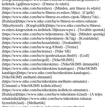
kellekek-1gdj0zawwpw)
- [Fitnesz és edzés]
(https://www.nike.com/hu/edzes) - [Minden, ami fitnesz és edzés]
(https://www.nike.com/hu/w/fitnesz-es-edzes-58jto) - [Cipők]
(https://www.nike.com/hu/w/fitnesz-es-edzes-cipok-58jtozy7ok) -
[Ruházat](https://www.nike.com/hu/w/fitnesz-es-edzes-ruhazat-
58jtoz6ymx6) - [Kiegészítők](https://www.nike.com/hu/w/fitnesz-
es-edzes-kiegeszitok-es-kellekek-58jtozawwpw)
- [További sportok]
(https://www.nike.com/hu/w/teljesitmeny-3k7dg) - [Minden sportág]
(https://www.nike.com/hu/w/teljesitmeny-3k7dg) - [Kosárlabda]
(https://www.nike.com/hu/kosarlabda) - [Szabadtéri]
(https://www.nike.com/hu/w/acg-93bsd) - [Tenisz]
(https://www.nike.com/hu/tenisz) - [Nike SB]
(https://www.nike.com/hu/w/gordeszkazas-8mfrf) - [Golf]
(https://www.nike.com/hu/golf) - [NikeSKIMS]
(https://www.nike.com/hu/nikeskims) - [NikeSKIMS útmutatók]
(https://www.nike.com/hu/nikeskims-katalogus) - [NikeSKIMS
katalógus](https://www.nike.com/hu/nikeskims-katalogus) -
[NikeSKIMS melltartó-útmutató]
(https://www.nike.com/hu/nikeskims-melltarto-utmutato) -
[Útmutató a NikeSKIMS kollekcióhoz]
(https://www.nike.com/hu/nikeskims-kollekcio-utmutato)
-
[Ruházat](https://www.nike.com/hu/w/nikeskims-b2asd) - [A teljes
ruhakínálat](https://www.nike.com/hu/w/nikeskims-ruhazat-
6ymx6zb2asd) - [Melltartók]