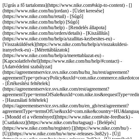
[Ugrás a fő tartalomra](https://www.nike.com#skip-to-content) - []
(https://www.nike.com/hu/jordan)
- [Üzlet keresése]
(https://www.nike.com/hu/retail) - [Súgó]
(https://www.nike.com/hu/help) [Súgó]
(https://www.nike.com/hu/help) - [Rendelés állapota]
(https://www.nike.com/hu/orders/details) - [Kiszállítás]
(https://www.nike.com/hu/help/a/szallitas-kezbesites-eu) -
[Visszaküldések](https://www.nike.com/hu/help/a/visszakuldesi-
iranyelvek-eu) - [Mérettáblázatok]
(https://www.nike.com/hu/help/a/merettablazat-eu) -
[Kapcsolatfelvétel](https://www.nike.com/hu/help/#contact) -
[Adatvédelmi szabályzat]
(https://agreementservice.svs.nike.com/hu/hu_hu/rest/agreement?
agreementType=privacyPolicy&uxId=com.nike.commerce.nikedot
- [Értékesítési feltételek]
(https://agreementservice.svs.nike.com/rest/agreement?
agreementType=termsOfSale&uxId=com.nike.tos&requestType=redir
- [Használati feltételek]
(https://agreementservice.svs.nike.com/hu/en_gb/rest/agreement?
agreementType=termsOfUse&uxId=com.nike&country=HU&language
- [Mondd el a véleményed](https://www.nike.com#site-feedback) -
[Csatlakozz](https://www.nike.com/hu/tagsag) - [Belépés]
(https://www.nike.com/hu/register)
[](https://www.nike.com/hu/) -
[Új](https://www.nike.com/hu/w/new-releases-3n82y) - [Új]