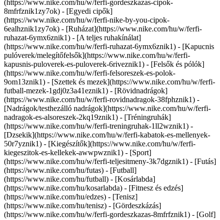
(https://www.nike.com/hu/w/ferfi-gordeszkazas-cipok-
8mfrfznik1zy7ok) - [Egyedi cipők]
(https://www.nike.com/hu/w/ferfi-nike-by-you-cipok-
6ealhznik1zy7ok)
- [Ruházat](https://www.nike.com/hu/w/ferfi-
ruhazat-6ymx6znik1) - [A teljes ruhakínálat]
(https://www.nike.com/hu/w/ferfi-ruhazat-6ymx6znik1) - [Kapucnis
pulóverek/melegítőfelsők](https://www.nike.com/hu/w/ferfi-
kapusnis-puloverek-es-puloverek-6riveznik1) - [Felsők és pólók]
(https://www.nike.com/hu/w/ferfi-felsoreszek-es-polok-
9om13znik1) - [Szettek és mezek](https://www.nike.com/hu/w/ferfi-
futball-mezek-1gdj0z3a41eznik1) - [Rövidnadrágok]
(https://www.nike.com/hu/w/ferfi-rovidnadragok-38fphznik1) -
[Nadrágok/testhezálló nadrágok](https://www.nike.com/hu/w/ferfi-
nadragok-es-alsoreszek-2kq19znik1) - [Tréningruhák]
(https://www.nike.com/hu/w/ferfi-treningruhak-1ll2wznik1) -
[Dzsekik](https://www.nike.com/hu/w/ferfi-kabatok-es-mellenyek-
50r7yznik1) - [Kiegészítők](https://www.nike.com/hu/w/ferfi-
kiegeszitok-es-kellekek-awwpwznik1)
- [Sport]
(https://www.nike.com/hu/w/ferfi-teljesitmeny-3k7dgznik1) - [Futás]
(https://www.nike.com/hu/futas) - [Futball]
(https://www.nike.com/hu/futball) - [Kosárlabda]
(https://www.nike.com/hu/kosarlabda) - [Fitnesz és edzés]
(https://www.nike.com/hu/edzes) - [Tenisz]
(https://www.nike.com/hu/tenisz) - [Gördeszkázás]
(https://www.nike.com/hu/w/ferfi-gordeszkazas-8mfrfznik1) - [Golf]