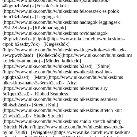
(https://www.nike.com/hu/w/nikeskims-sportmelltartok-
40qgmzb2asd) - [Felsők és trikók]
(https://www.nike.com/hu/w/nikeskims-felsoreszek-es-polok-
9om13zb2asd) - [Leggingsek]
(https://www.nike.com/hu/w/nikeskims-nadragok-leggingsek-
29sh2zb2asd) - [Rövidnadrágok]
(https://www.nike.com/hu/w/nikeskims-rovidnadragok-
38fphzb2asd) - [Cipők](https://www.nike.com/hu/w/nikeskims-
cipok-b2asdzy7ok) - [Kiegészítők]
(https://www.nike.com/hu/w/nikeskims-kiegeszitok-es-kellekek-
awwpwzb2asd)
- [Kollekciók](https://www.nike.com/hu/nikeskims-
kollekcio-utmutato) - [Minden kollekció]
(https://www.nike.com/hu/w/nikeskims-b2asd) - [Shine]
(https://www.nike.com/hu/w/nikeskims-nikeskims-shine-
aq8qbzb2asd) - [Matte](https://www.nike.com/hu/w/nikeskims-
nikeskims-matte-5s3enzb2asd) - [Airy]
(https://www.nike.com/hu/w/nikeskims-nikeskims-airy-
5c1qqzb2asd) - [Ribbed Seamless]
(https://www.nike.com/hu/w/nikeskims-nikeskims-seamless-
6lh4szb2asd) - [Stretch Knit]
(https://www.nike.com/hu/w/nikeskims-nikeskims-stretch-knit-
21jwlzb2asd) - [Studio Stretch]
(https://www.nike.com/hu/w/nikeskims-studio-stretch-admbq) -
[Stretch Nylon](https://www.nike.com/hu/w/nikeskims-stretch-
nylon-7sut9) - [Weightless](https://www.nike.com/hu/w/nikeskims-