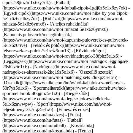
cipok-58jtoz5e1x6zy7ok) - [Futball]
(https://www.nike.com/hu/w/noi-futball-cipok-1gdj0z5e1x6zy7ok) -
[Egyedi cipők](https://www.nike.com/hu/w/noi-nike-by-you-cipok-
5e1x6z6ealhzy7ok)
- [Ruházat](https://www.nike.com/hu/w/noi-
ruhazat-5e1x6z6ymx6) - [A teljes ruhakínálat]
(https://www.nike.com/hu/w/noi-ruhazat-5e1x6z6ymx6) -
[Kapucnis pulóverek/melegítőfelsők]
(https://www.nike.com/hu/w/noi-kapusnis-puloverek-es-puloverek-
5e1x6z6rive) - [Felsők és pólók](https://www.nike.com/hu/w/noi-
felsoreszek-es-polok-5e1x6z9om13) - [Rövidnadrágok]
(https://www.nike.com/hu/w/noi-rovidnadragok-38fphz5e1x6) -
[Leggingsek](https://www.nike.com/hu/w/noi-nadragok-leggingsek-
29sh2z5e1x6) - [Nadrágok](https://www.nike.com/hu/w/noi-
nadragok-es-alsoreszek-2kq19z5e1x6) - [Összeillő szettek]
(https://www.nike.com/hu/w/noi-matching-sets-2lukpz5e1x6) -
[Dzsekik](https://www.nike.com/hu/w/noi-kabatok-es-mellenyek-
50r7yz5e1x6) - [Sportmelltartók](https://www.nike.com/hu/w/noi-
sportmelltartok-40qgmz5e1x6) - [Kiegészítők]
(https://www.nike.com/hu/w/noi-kiegeszitok-es-kellekek-
5e1x6zawwpw)
- [Sport](https://www.nike.com/hu/w/noi-
teljesitmeny-3k7dgz5e1x6) - [Fitnesz és edzés]
(https://www.nike.com/hu/edzes) - [Futás]
(https://www.nike.com/hu/futas) - [Futball]
(https://www.nike.com/hu/futball) - [Kosárlabda]
(https://www.nike.com/hu/kosarlabda) - [Tenisz]