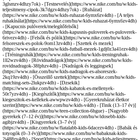
3glsmzv4dhzy7ok) - [Testnevelés](https://www.nike.com/hu/w/kids-
teljesitmeny-cipok-3k7dgzv4dhzy7ok)
- [Ruházat]
(https://www.nike.com/hu/w/kids-ruhazat-6ymx6zv4dh) - [A teljes
ruhakínálat](https://www.nike.com/hu/w/kids-ruhazat-6ymx6zv4dh)
- [Kapucnis pulóverek/melegítőfelsők]
(https://www.nike.com/hu/w/kids-kapusnis-puloverek-es-puloverek-
6rivezv4dh) - [Felsők és pólók](https://www.nike.com/hu/w/kids-
felsoreszek-es-polok-9om13zv4dh) - [Szettek és mezek]
(https://www.nike.com/hu/w/kids-futball-mezek-1gdj0z3a41ezv4dh)
- [Tréningruhák](https://www.nike.com/hu/w/kids-treningruhak-
1ll2wzv4dh) - [Rövidnadrágok](https://www.nike.com/hu/w/kids-
rovidnadragok-38fphzv4dh) - [Nadrágok és leggingsek]
(https://www.nike.com/hu/w/kids-nadragok-es-alsoreszek-
2kq19zv4dh) - [Összeillő szettek](https://www.nike.com/hu/w/kids-
matching-sets-2lukpzv4dh) - [Dzsekik]
(https://www.nike.com/hu/w/kids-kabatok-es-mellenyek-
50r7yzv4dh) - [Kiegészítők](https://www.nike.com/hu/w/kids-
kiegeszitok-es-kellekek-awwpwzv4dh)
- [Gyerekruházat életkor
szerint](https://www.nike.com/hu/w/kids-v4dh) - [Tinik (13–17 év)]
(https://www.nike.com/hu/w/teen-collection-6hgue) - [Nagyobb
gyerekek (7–12 év)](https://www.nike.com/hu/w/idosebb-kids-
agibjzv4dh) - [Kisgyerekek (3–7 év)]
(https://www.nike.com/hu/w/fiatalabb-kids-6dacezv4dh) - [Babák és
totyogók (0–3 év)](https://www.nike.com/hu/w/babaknak-kids-
2j488zv4dh)
- [Sport](https://www.nike.com/hu/w/kids-teljesitmeny-