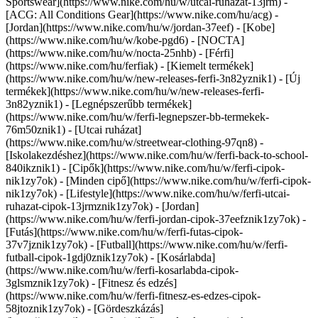
Sportswear](https://www.nike.com/hu/w/utcai-ruhazat-13jrm) -
[ACG: All Conditions Gear](https://www.nike.com/hu/acg) -
[Jordan](https://www.nike.com/hu/w/jordan-37eef) - [Kobe]
(https://www.nike.com/hu/w/kobe-pgd6) - [NOCTA]
(https://www.nike.com/hu/w/nocta-25nhb) - [Férfi]
(https://www.nike.com/hu/ferfiak) - [Kiemelt termékek]
(https://www.nike.com/hu/w/new-releases-ferfi-3n82yznik1) - [Új
termékek](https://www.nike.com/hu/w/new-releases-ferfi-
3n82yznik1) - [Legnépszerűbb termékek]
(https://www.nike.com/hu/w/ferfi-legnepszer-bb-termekek-
76m50znik1) - [Utcai ruházat]
(https://www.nike.com/hu/w/streetwear-clothing-97qn8) -
[Iskolakezdéshez](https://www.nike.com/hu/w/ferfi-back-to-school-
840ikznik1)
- [Cipők](https://www.nike.com/hu/w/ferfi-cipok-
nik1zy7ok) - [Minden cipő](https://www.nike.com/hu/w/ferfi-cipok-
nik1zy7ok) - [Lifestyle](https://www.nike.com/hu/w/ferfi-utcai-
ruhazat-cipok-13jrmznik1zy7ok) - [Jordan]
(https://www.nike.com/hu/w/ferfi-jordan-cipok-37eefznik1zy7ok) -
[Futás](https://www.nike.com/hu/w/ferfi-futas-cipok-
37v7jznik1zy7ok) - [Futball](https://www.nike.com/hu/w/ferfi-
futball-cipok-1gdj0znik1zy7ok) - [Kosárlabda]
(https://www.nike.com/hu/w/ferfi-kosarlabda-cipok-
3glsmznik1zy7ok) - [Fitnesz és edzés]
(https://www.nike.com/hu/w/ferfi-fitnesz-es-edzes-cipok-
58jtoznik1zy7ok) - [Gördeszkázás]