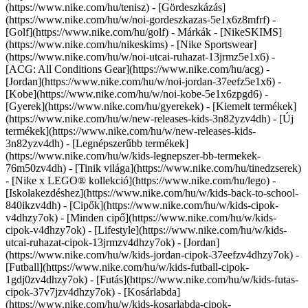
(https://www.nike.com/hu/tenisz) - [Gördeszkázás]
(https://www.nike.com/hu/w/noi-gordeszkazas-5e1x6z8mfrf) -
[Golf](https://www.nike.com/hu/golf)
- Márkák - [NikeSKIMS]
(https://www.nike.com/hu/nikeskims) - [Nike Sportswear]
(https://www.nike.com/hu/w/noi-utcai-ruhazat-13jrmz5e1x6) -
[ACG: All Conditions Gear](https://www.nike.com/hu/acg) -
[Jordan](https://www.nike.com/hu/w/noi-jordan-37eefz5e1x6) -
[Kobe](https://www.nike.com/hu/w/noi-kobe-5e1x6zpgd6) -
[Gyerek](https://www.nike.com/hu/gyerekek) - [Kiemelt termékek]
(https://www.nike.com/hu/w/new-releases-kids-3n82yzv4dh) - [Új
termékek](https://www.nike.com/hu/w/new-releases-kids-
3n82yzv4dh) - [Legnépszerűbb termékek]
(https://www.nike.com/hu/w/kids-legnepszer-bb-termekek-
76m50zv4dh) - [Tinik világa](https://www.nike.com/hu/tinedzserek)
- [Nike x LEGO® kollekció](https://www.nike.com/hu/lego) -
[Iskolakezdéshez](https://www.nike.com/hu/w/kids-back-to-school-
840ikzv4dh)
- [Cipők](https://www.nike.com/hu/w/kids-cipok-
v4dhzy7ok) - [Minden cipő](https://www.nike.com/hu/w/kids-
cipok-v4dhzy7ok) - [Lifestyle](https://www.nike.com/hu/w/kids-
utcai-ruhazat-cipok-13jrmzv4dhzy7ok) - [Jordan]
(https://www.nike.com/hu/w/kids-jordan-cipok-37eefzv4dhzy7ok) -
[Futball](https://www.nike.com/hu/w/kids-futball-cipok-
1gdj0zv4dhzy7ok) - [Futás](https://www.nike.com/hu/w/kids-futas-
cipok-37v7jzv4dhzy7ok) - [Kosárlabda]
(https://www.nike.com/hu/w/kids-kosarlabda-cipok-