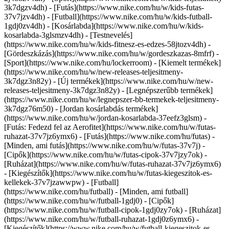
3k7dgzv4dh) - [Futás](https://www.nike.com/hu/w/kids-futas-
37v7jzv4dh) - [Futball](https://www.nike.com/hu/w/kids-futball-
1gdj0zv4dh) - [Kosárlabda](https://www.nike.com/hu/w/kids-
kosarlabda-3glsmzv4dh) - [Testnevelés]
(https://www.nike.com/hu/w/kids-fitnesz-es-edzes-58jtozv4dh) -
[Gördeszkázás](https://www.nike.com/hu/w/gordeszkazas-8mfrf) -
[Sport](https://www.nike.com/hu/lockerroom) - [Kiemelt termékek]
(https://www.nike.com/hu/w/new-releases-teljesitmeny-
3k7dgz3n82y) - [Új termékek](https://www.nike.com/hu/w/new-
releases-teljesitmeny-3k7dgz3n82y) - [Legnépszerűbb termékek]
(https://www.nike.com/hu/w/legnepszer-bb-termekek-teljesitmeny-
3k7dgz76m50) - [Jordan kosárlabdás termékek]
(https://www.nike.com/hu/w/jordan-kosarlabda-37eefz3glsm) -
[Futás: Fedezd fel az Aerofitet](https://www.nike.com/hu/w/futas-
ruhazat-37v7jz6ymx6)
- [Futás](https://www.nike.com/hu/futas) -
[Minden, ami futás](https://www.nike.com/hu/w/futas-37v7j) -
[Cipők](https://www.nike.com/hu/w/futas-cipok-37v7jzy7ok) -
[Ruházat](https://www.nike.com/hu/w/futas-ruhazat-37v7jz6ymx6)
- [Kiegészítők](https://www.nike.com/hu/w/futas-kiegeszitok-es-
kellekek-37v7jzawwpw)
- [Futball]
(https://www.nike.com/hu/futball) - [Minden, ami futball]
(https://www.nike.com/hu/w/futball-1gdj0) - [Cipők]
(https://www.nike.com/hu/w/futball-cipok-1gdj0zy7ok) - [Ruházat]
(https://www.nike.com/hu/w/futball-ruhazat-1gdj0z6ymx6) -
[Kiegészítők](https://www.nike.com/hu/w/futball-kiegeszitok-es-