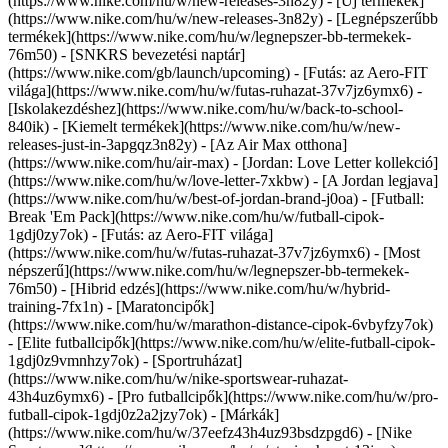
(https://www.nike.com/hu/w/new-releases-3n82y) - [Új termékek]
(https://www.nike.com/hu/w/new-releases-3n82y) - [Legnépszerűbb
termékek](https://www.nike.com/hu/w/legnepszer-bb-termekek-
76m50) - [SNKRS bevezetési naptár]
(https://www.nike.com/gb/launch/upcoming) - [Futás: az Aero-FIT
világa](https://www.nike.com/hu/w/futas-ruhazat-37v7jz6ymx6) -
[Iskolakezdéshez](https://www.nike.com/hu/w/back-to-school-
840ik)
- [Kiemelt termékek](https://www.nike.com/hu/w/new-
releases-just-in-3apgqz3n82y) - [Az Air Max otthona]
(https://www.nike.com/hu/air-max) - [Jordan: Love Letter kollekció]
(https://www.nike.com/hu/w/love-letter-7xkbw) - [A Jordan legjava]
(https://www.nike.com/hu/w/best-of-jordan-brand-j0oa) - [Futball:
Break 'Em Pack](https://www.nike.com/hu/w/futball-cipok-
1gdj0zy7ok) - [Futás: az Aero-FIT világa]
(https://www.nike.com/hu/w/futas-ruhazat-37v7jz6ymx6)
- [Most
népszerű](https://www.nike.com/hu/w/legnepszer-bb-termekek-
76m50) - [Hibrid edzés](https://www.nike.com/hu/w/hybrid-
training-7fx1n) - [Maratoncipők]
(https://www.nike.com/hu/w/marathon-distance-cipok-6vbyfzy7ok)
- [Elite futballcipők](https://www.nike.com/hu/w/elite-futball-cipok-
1gdj0z9vmnhzy7ok) - [Sportruházat]
(https://www.nike.com/hu/w/nike-sportswear-ruhazat-
43h4uz6ymx6) - [Pro futballcipők](https://www.nike.com/hu/w/pro-
futball-cipok-1gdj0z2a2jzy7ok)
- [Márkák]
(https://www.nike.com/hu/w/37eefz43h4uz93bsdzpgd6) - [Nike