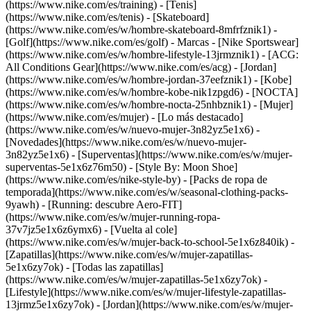
(https://www.nike.com/es/training) - [Tenis]
(https://www.nike.com/es/tenis) - [Skateboard]
(https://www.nike.com/es/w/hombre-skateboard-8mfrfznik1) -
[Golf](https://www.nike.com/es/golf)
- Marcas - [Nike Sportswear]
(https://www.nike.com/es/w/hombre-lifestyle-13jrmznik1) - [ACG:
All Conditions Gear](https://www.nike.com/es/acg) - [Jordan]
(https://www.nike.com/es/w/hombre-jordan-37eefznik1) - [Kobe]
(https://www.nike.com/es/w/hombre-kobe-nik1zpgd6) - [NOCTA]
(https://www.nike.com/es/w/hombre-nocta-25nhbznik1) - [Mujer]
(https://www.nike.com/es/mujer) - [Lo más destacado]
(https://www.nike.com/es/w/nuevo-mujer-3n82yz5e1x6) -
[Novedades](https://www.nike.com/es/w/nuevo-mujer-
3n82yz5e1x6) - [Superventas](https://www.nike.com/es/w/mujer-
superventas-5e1x6z76m50) - [Style By: Moon Shoe]
(https://www.nike.com/es/nike-style-by) - [Packs de ropa de
temporada](https://www.nike.com/es/w/seasonal-clothing-packs-
9yawh) - [Running: descubre Aero-FIT]
(https://www.nike.com/es/w/mujer-running-ropa-
37v7jz5e1x6z6ymx6) - [Vuelta al cole]
(https://www.nike.com/es/w/mujer-back-to-school-5e1x6z840ik)
-
[Zapatillas](https://www.nike.com/es/w/mujer-zapatillas-
5e1x6zy7ok) - [Todas las zapatillas]
(https://www.nike.com/es/w/mujer-zapatillas-5e1x6zy7ok) -
[Lifestyle](https://www.nike.com/es/w/mujer-lifestyle-zapatillas-
13jrmz5e1x6zy7ok) - [Jordan](https://www.nike.com/es/w/mujer-