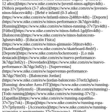
12 años)](https://www.nike.com/es/w/juvenil-ninos-agibjzv4dh) -
[Niño/a pequeño/a (3-7 años)](https://www.nike.com/es/w/jovenes-
ninos-6dacezv4dh) - [Bebé e infantil (0-3 años)]
(https://www.nike.com/es/w/infantil-ninos-2j488zv4dh)
- [Deporte]
(https://www.nike.com/es/w/ninos-performance-3k7dgzv4dh) -
[Running](https://www.nike.com/es/w/ninos-running-37v7jzv4dh) -
[Fútbol](https://www.nike.com/es/w/ninos-futbol-1gdj0zv4dh) -
[Baloncesto](https://www.nike.com/es/w/ninos-baloncesto-
3glsmzv4dh) - [Educación Física]
(https://www.nike.com/es/w/ninos-gimnasio-58jtozv4dh) -
[Skateboard](https://www.nike.com/es/w/skateboard-8mfrf) -
[Deporte](https://www.nike.com/es/lockerroom) - [Lo más
destacado](https://www.nike.com/es/w/nuevo-performance-
3k7dgz3n82y) - [Novedades](https://www.nike.com/es/w/nuevo-
performance-3k7dgz3n82y) - [Superventas]
(https://www.nike.com/es/w/superventas-performance-
3k7dgz76m50) - [Baloncesto Jordan]
(https://www.nike.com/es/w/jordan-baloncesto-37eefz3glsm) -
[Running: descubre Aero-FIT](https://www.nike.com/es/w/running-
ropa-37v7jz6ymx6)
- [Running](https://www.nike.com/es/running) -
[Todo running](https://www.nike.com/es/w/running-37v7j) -
[Zapatillas](https://www.nike.com/es/w/running-zapatillas-
37v7jzy7ok) - [Ropa](https://www.nike.com/es/w/running-ropa-
37v7jz6ymx6) - [Accesorios](https://www.nike.com/es/w/running-
accesorios-y-equipamiento-37v7jzawwpw)
- [Fútbol]