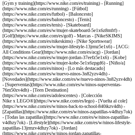
[Gym y training](https://www.nike.com/es/training) - [Running]
(https://www.nike.com/es/running) - [Fútbol]
(https://www.nike.com/es/futbol) - [Baloncesto]
(https://www.nike.com/es/baloncesto) - [Tenis]
(https://www.nike.com/es/tenis) - [Skateboard]
(https://www.nike.com/es/w/mujer-skateboard-5e1x6z8mfrf) -
[Golf](https://www.nike.com/es/golf)
- Marcas - [NikeSKIMS]
(https://www.nike.com/es/nikeskims) - [Nike Sportswear]
(https://www.nike.com/es/w/mujer-lifestyle-13jrmz5e1x6) - [ACG:
All Conditions Gear](https://www.nike.com/es/acg) - [Jordan]
(https://www.nike.com/es/w/mujer-jordan-37eefz5e1x6) - [Kobe]
(https://www.nike.com/es/w/mujer-kobe-5e1x6zpgd6) - [Niño/a]
(https://www.nike.com/es/ninos) - [Lo más destacado]
(https://www.nike.com/es/w/nuevo-ninos-3n82yzv4dh) -
[Novedades](https://www.nike.com/es/w/nuevo-ninos-3n82yzv4dh)
- [Superventas](https://www.nike.com/es/w/ninos-superventas-
76m50zv4dh) - [Teen Destination]
(https://www.nike.com/es/adolescentes) - [Colección
Nike x LEGO®](https://www.nike.com/es/lego) - [Vuelta al cole]
(https://www.nike.com/es/w/ninos-back-to-school-840ikzv4dh)
-
[Zapatillas](https://www.nike.com/es/w/ninos-zapatillas-v4dhzy7ok)
- [Todas las zapatillas](https://www.nike.com/es/w/ninos-zapatillas-
v4dhzy7ok) - [Lifestyle](https://www.nike.com/es/w/ninos-lifestyle-
zapatillas-13jrmzv4dhzy7ok) - [Jordan]
(https://www.nike.com/es/w/ninos-jordan-zapatillas-