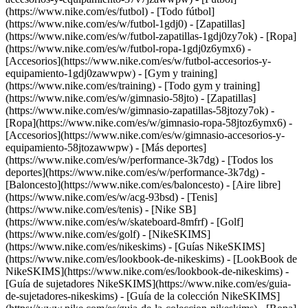
(https://www.nike.com/es/futbol) - [Todo fútbol]
(https://www.nike.com/es/w/futbol-1gdj0) - [Zapatillas]
(https://www.nike.com/es/w/futbol-zapatillas-1gdj0zy7ok) - [Ropa]
(https://www.nike.com/es/w/futbol-ropa-1gdj0z6ymx6) -
[Accesorios](https://www.nike.com/es/w/futbol-accesorios-y-
equipamiento-1gdj0zawwpw)
- [Gym y training]
(https://www.nike.com/es/training) - [Todo gym y training]
(https://www.nike.com/es/w/gimnasio-58jto) - [Zapatillas]
(https://www.nike.com/es/w/gimnasio-zapatillas-58jtozy7ok) -
[Ropa](https://www.nike.com/es/w/gimnasio-ropa-58jtoz6ymx6) -
[Accesorios](https://www.nike.com/es/w/gimnasio-accesorios-y-
equipamiento-58jtozawwpw)
- [Más deportes]
(https://www.nike.com/es/w/performance-3k7dg) - [Todos los
deportes](https://www.nike.com/es/w/performance-3k7dg) -
[Baloncesto](https://www.nike.com/es/baloncesto) - [Aire libre]
(https://www.nike.com/es/w/acg-93bsd) - [Tenis]
(https://www.nike.com/es/tenis) - [Nike SB]
(https://www.nike.com/es/w/skateboard-8mfrf) - [Golf]
(https://www.nike.com/es/golf) - [NikeSKIMS]
(https://www.nike.com/es/nikeskims) - [Guías NikeSKIMS]
(https://www.nike.com/es/lookbook-de-nikeskims) - [LookBook de
NikeSKIMS](https://www.nike.com/es/lookbook-de-nikeskims) -
[Guía de sujetadores NikeSKIMS](https://www.nike.com/es/guia-
de-sujetadores-nikeskims) - [Guía de la colección NikeSKIMS]