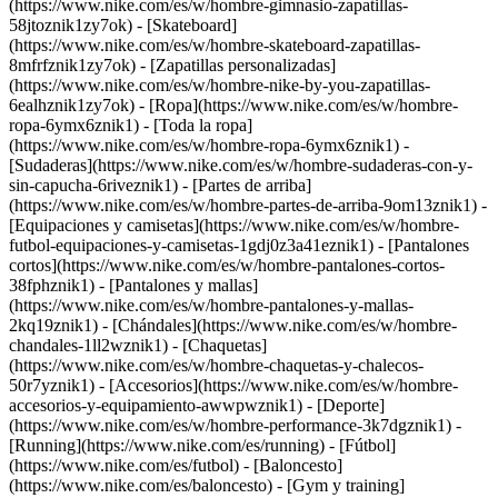
(https://www.nike.com/es/w/hombre-gimnasio-zapatillas-
58jtoznik1zy7ok) - [Skateboard]
(https://www.nike.com/es/w/hombre-skateboard-zapatillas-
8mfrfznik1zy7ok) - [Zapatillas personalizadas]
(https://www.nike.com/es/w/hombre-nike-by-you-zapatillas-
6ealhznik1zy7ok)
- [Ropa](https://www.nike.com/es/w/hombre-
ropa-6ymx6znik1) - [Toda la ropa]
(https://www.nike.com/es/w/hombre-ropa-6ymx6znik1) -
[Sudaderas](https://www.nike.com/es/w/hombre-sudaderas-con-y-
sin-capucha-6riveznik1) - [Partes de arriba]
(https://www.nike.com/es/w/hombre-partes-de-arriba-9om13znik1) -
[Equipaciones y camisetas](https://www.nike.com/es/w/hombre-
futbol-equipaciones-y-camisetas-1gdj0z3a41eznik1) - [Pantalones
cortos](https://www.nike.com/es/w/hombre-pantalones-cortos-
38fphznik1) - [Pantalones y mallas]
(https://www.nike.com/es/w/hombre-pantalones-y-mallas-
2kq19znik1) - [Chándales](https://www.nike.com/es/w/hombre-
chandales-1ll2wznik1) - [Chaquetas]
(https://www.nike.com/es/w/hombre-chaquetas-y-chalecos-
50r7yznik1) - [Accesorios](https://www.nike.com/es/w/hombre-
accesorios-y-equipamiento-awwpwznik1)
- [Deporte]
(https://www.nike.com/es/w/hombre-performance-3k7dgznik1) -
[Running](https://www.nike.com/es/running) - [Fútbol]
(https://www.nike.com/es/futbol) - [Baloncesto]
(https://www.nike.com/es/baloncesto) - [Gym y training]