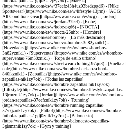
futbol-zapatillas-1gdj0z2a2jzy7ok)
- [Marcas]
(https://www.nike.com/es/w/37eefz43h4uz93bsdzpgd6) - [Nike
Sportswear](https://www.nike.com/es/w/lifestyle-13jrm) - [ACG:
All Conditions Gear](https://www.nike.com/es/acg) - [Jordan]
(https://www.nike.com/es/w/jordan-37eef) - [Kobe]
(https://www.nike.com/es/w/kobe-pgd6) - [NOCTA]
(https://www.nike.com/es/w/nocta-25nhb) - [Hombre]
(https://www.nike.com/es/hombre) - [Lo más destacado]
(https://www.nike.com/es/w/nuevo-hombre-3n82yznik1) -
[Novedades](https://www.nike.com/es/w/nuevo-hombre-
3n82yznik1) - [Superventas](https://www.nike.com/es/w/hombre-
superventas-76m50znik1) - [Ropa de estilo urbano]
(https://www.nike.com/es/w/streetwear-clothing-97qn8) - [Vuelta al
cole](https://www.nike.com/es/w/hombre-back-to-school-
840ikznik1)
- [Zapatillas](https://www.nike.com/es/w/hombre-
zapatillas-nik1zy7ok) - [Todas las zapatillas]
(https://www.nike.com/es/w/hombre-zapatillas-nik1zy7ok) -
[Lifestyle](https://www.nike.com/es/w/hombre-lifestyle-zapatillas-
13jrmznik1zy7ok) - [Jordan](https://www.nike.com/es/w/hombre-
jordan-zapatillas-37eefznik1zy7ok) - [Running]
(https://www.nike.com/es/w/hombre-running-zapatillas-
37v7jznik1zy7ok) - [Fútbol](https://www.nike.com/es/w/hombre-
futbol-zapatillas-1gdj0znik1zy7ok) - [Baloncesto]
(https://www.nike.com/es/w/hombre-baloncesto-zapatillas-
3glsmznik1zy7ok) - [Gym y training]