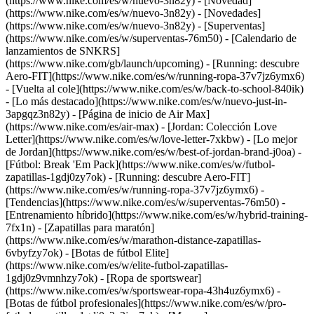
(https://www.nike.com/es/w/nuevo-3n82y) - [Novedad]
(https://www.nike.com/es/w/nuevo-3n82y) - [Novedades]
(https://www.nike.com/es/w/nuevo-3n82y) - [Superventas]
(https://www.nike.com/es/w/superventas-76m50) - [Calendario de
lanzamientos de SNKRS]
(https://www.nike.com/gb/launch/upcoming) - [Running: descubre
Aero-FIT](https://www.nike.com/es/w/running-ropa-37v7jz6ymx6)
- [Vuelta al cole](https://www.nike.com/es/w/back-to-school-840ik)
- [Lo más destacado](https://www.nike.com/es/w/nuevo-just-in-
3apgqz3n82y) - [Página de inicio de Air Max]
(https://www.nike.com/es/air-max) - [Jordan: Colección Love
Letter](https://www.nike.com/es/w/love-letter-7xkbw) - [Lo mejor
de Jordan](https://www.nike.com/es/w/best-of-jordan-brand-j0oa) -
[Fútbol: Break 'Em Pack](https://www.nike.com/es/w/futbol-
zapatillas-1gdj0zy7ok) - [Running: descubre Aero-FIT]
(https://www.nike.com/es/w/running-ropa-37v7jz6ymx6)
-
[Tendencias](https://www.nike.com/es/w/superventas-76m50) -
[Entrenamiento híbrido](https://www.nike.com/es/w/hybrid-training-
7fx1n) - [Zapatillas para maratón]
(https://www.nike.com/es/w/marathon-distance-zapatillas-
6vbyfzy7ok) - [Botas de fútbol Elite]
(https://www.nike.com/es/w/elite-futbol-zapatillas-
1gdj0z9vmnhzy7ok) - [Ropa de sportswear]
(https://www.nike.com/es/w/sportswear-ropa-43h4uz6ymx6) -
[Botas de fútbol profesionales](https://www.nike.com/es/w/pro-