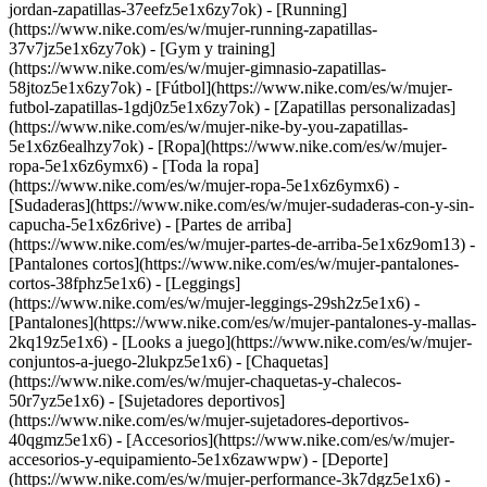
jordan-zapatillas-37eefz5e1x6zy7ok) - [Running]
(https://www.nike.com/es/w/mujer-running-zapatillas-
37v7jz5e1x6zy7ok) - [Gym y training]
(https://www.nike.com/es/w/mujer-gimnasio-zapatillas-
58jtoz5e1x6zy7ok) - [Fútbol](https://www.nike.com/es/w/mujer-
futbol-zapatillas-1gdj0z5e1x6zy7ok) - [Zapatillas personalizadas]
(https://www.nike.com/es/w/mujer-nike-by-you-zapatillas-
5e1x6z6ealhzy7ok)
- [Ropa](https://www.nike.com/es/w/mujer-
ropa-5e1x6z6ymx6) - [Toda la ropa]
(https://www.nike.com/es/w/mujer-ropa-5e1x6z6ymx6) -
[Sudaderas](https://www.nike.com/es/w/mujer-sudaderas-con-y-sin-
capucha-5e1x6z6rive) - [Partes de arriba]
(https://www.nike.com/es/w/mujer-partes-de-arriba-5e1x6z9om13) -
[Pantalones cortos](https://www.nike.com/es/w/mujer-pantalones-
cortos-38fphz5e1x6) - [Leggings]
(https://www.nike.com/es/w/mujer-leggings-29sh2z5e1x6) -
[Pantalones](https://www.nike.com/es/w/mujer-pantalones-y-mallas-
2kq19z5e1x6) - [Looks a juego](https://www.nike.com/es/w/mujer-
conjuntos-a-juego-2lukpz5e1x6) - [Chaquetas]
(https://www.nike.com/es/w/mujer-chaquetas-y-chalecos-
50r7yz5e1x6) - [Sujetadores deportivos]
(https://www.nike.com/es/w/mujer-sujetadores-deportivos-
40qgmz5e1x6) - [Accesorios](https://www.nike.com/es/w/mujer-
accesorios-y-equipamiento-5e1x6zawwpw)
- [Deporte]
(https://www.nike.com/es/w/mujer-performance-3k7dgz5e1x6) -