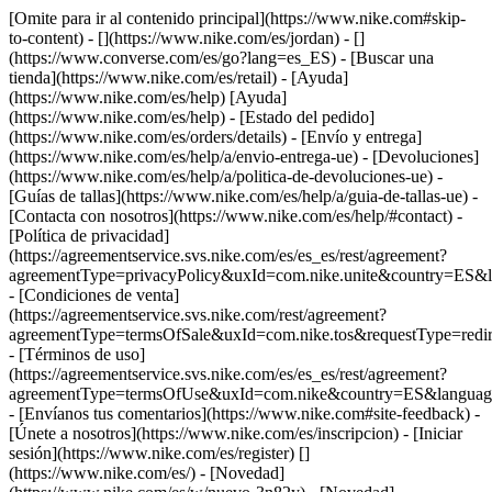
[Omite para ir al contenido principal](https://www.nike.com#skip-
to-content) - [](https://www.nike.com/es/jordan) - []
(https://www.converse.com/es/go?lang=es_ES)
- [Buscar una
tienda](https://www.nike.com/es/retail) - [Ayuda]
(https://www.nike.com/es/help) [Ayuda]
(https://www.nike.com/es/help) - [Estado del pedido]
(https://www.nike.com/es/orders/details) - [Envío y entrega]
(https://www.nike.com/es/help/a/envio-entrega-ue) - [Devoluciones]
(https://www.nike.com/es/help/a/politica-de-devoluciones-ue) -
[Guías de tallas](https://www.nike.com/es/help/a/guia-de-tallas-ue) -
[Contacta con nosotros](https://www.nike.com/es/help/#contact) -
[Política de privacidad]
(https://agreementservice.svs.nike.com/es/es_es/rest/agreement?
agreementType=privacyPolicy&uxId=com.nike.unite&country=ES&l
- [Condiciones de venta]
(https://agreementservice.svs.nike.com/rest/agreement?
agreementType=termsOfSale&uxId=com.nike.tos&requestType=redir
- [Términos de uso]
(https://agreementservice.svs.nike.com/es/es_es/rest/agreement?
agreementType=termsOfUse&uxId=com.nike&country=ES&language
- [Envíanos tus comentarios](https://www.nike.com#site-feedback) -
[Únete a nosotros](https://www.nike.com/es/inscripcion) - [Iniciar
sesión](https://www.nike.com/es/register)
[]
(https://www.nike.com/es/) - [Novedad]