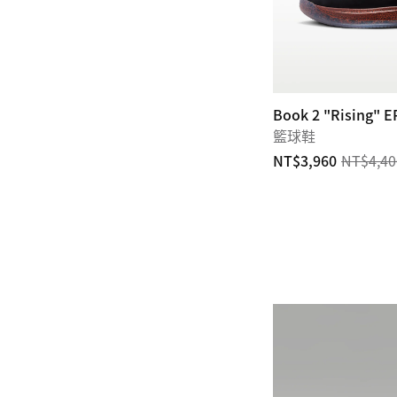
Book 2 "Rising" E
籃球鞋
NT$3,960
NT$4,40