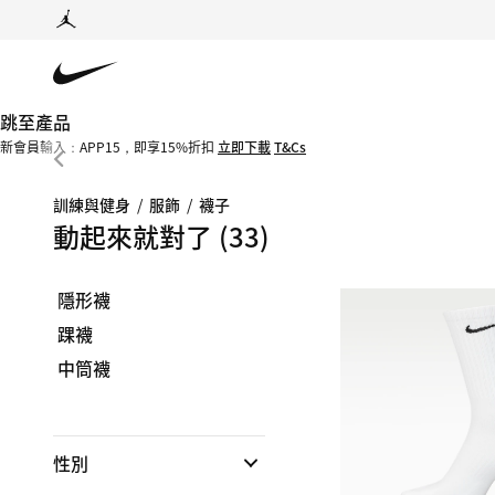
跳至產品
新會員輸入：APP15，即享15%折扣
立即下載
T&Cs
訓練與健身
/
服飾
/
襪子
動起來就對了
(33)
隱形襪
踝襪
中筒襪
性別