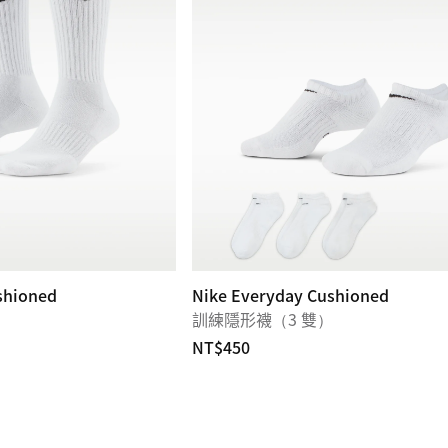
shioned
Nike Everyday Cushioned
訓練隱形襪（3 雙）
NT$450