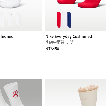
shioned
Nike Everyday Cushioned
訓練中筒襪 (3 雙)
NT$450