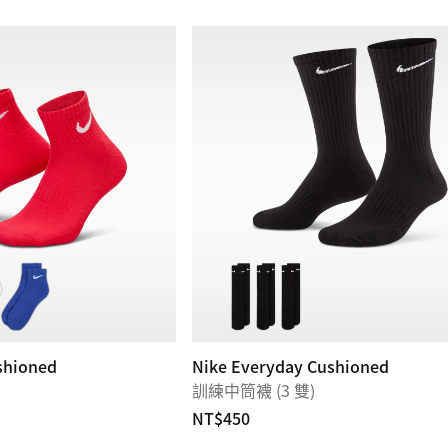
shioned
Nike Everyday Cushioned
）
訓練中筒襪 (3 雙)
NT$450