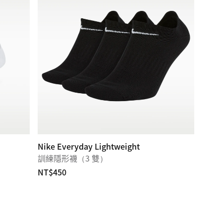
Nike Everyday Lightweight
訓練隱形襪（3 雙）
NT$450