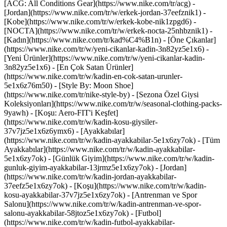
[ACG: All Conditions Gear](https://www.nike.com/tr/acg) -
[Jordan](https://www.nike.com/tr/w/erkek-jordan-37eefznik1) -
[Kobe](https://www.nike.com/tr/w/erkek-kobe-nik1zpgd6) -
[NOCTA](https://www.nike.com/tr/w/erkek-nocta-25nhbznik1) -
[Kadın](https://www.nike.com/tr/kad%C4%B1n) - [Öne Çıkanlar]
(https://www.nike.com/tr/w/yeni-cikanlar-kadin-3n82yz5e1x6) -
[Yeni Ürünler](https://www.nike.com/tr/w/yeni-cikanlar-kadin-
3n82yz5e1x6) - [En Çok Satan Ürünler]
(https://www.nike.com/tr/w/kadin-en-cok-satan-urunler-
5e1x6z76m50) - [Style By: Moon Shoe]
(https://www.nike.com/tr/nike-style-by) - [Sezona Özel Giysi
Koleksiyonları](https://www.nike.com/tr/w/seasonal-clothing-packs-
9yawh) - [Koşu: Aero-FIT'i Keşfet]
(https://www.nike.com/tr/w/kadin-kosu-giysiler-
37v7jz5e1x6z6ymx6)
- [Ayakkabılar]
(https://www.nike.com/tr/w/kadin-ayakkabilar-5e1x6zy7ok) - [Tüm
Ayakkabılar](https://www.nike.com/tr/w/kadin-ayakkabilar-
5e1x6zy7ok) - [Günlük Giyim](https://www.nike.com/tr/w/kadin-
gunluk-giyim-ayakkabilar-13jrmz5e1x6zy7ok) - [Jordan]
(https://www.nike.com/tr/w/kadin-jordan-ayakkabilar-
37eefz5e1x6zy7ok) - [Koşu](https://www.nike.com/tr/w/kadin-
kosu-ayakkabilar-37v7jz5e1x6zy7ok) - [Antrenman ve Spor
Salonu](https://www.nike.com/tr/w/kadin-antrenman-ve-spor-
salonu-ayakkabilar-58jtoz5e1x6zy7ok) - [Futbol]
(https://www.nike.com/tr/w/kadin-futbol-ayakkabilar-