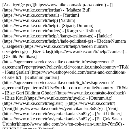
[Ana içeriğe geç](https://www.nike.com#skip-to-content) - []
(https://www.nike.com/tr/jordan)
- [Mağaza Bul]
(https://www.nike.com/tr/retail) - [Yardım]
(https://www.nike.com/tr/help) [Yardım]
(https://www.nike.com/tr/help) - [Sipariş Durumu]
(https://www.nike.com/tr/orders) - [Kargo ve Teslimat]
(https://www.nike.com/tr/help/a/kargo-teslimat-gs) - [İadeler]
(https://www.nike.com/tr/help/a/iade-politikasi-gs) - [Beden/Numara
Çizelgeleri](https://www.nike.com/tr/help/a/beden-numara-
cizelgeleri-gs) - [Bize Ulaş](https://www.nike.com/tr/help/#contact) -
[Gizlilik Politikası]
(https://agreementservice.svs.nike.com/tr/tr_tr/rest/agreement?
agreementType=privacyPolicy&uxId=com.nike.unite&country=TR&la
- [Satış Şartları](https://www.eshopworld.com/terms-and-conditions-
of-sale-tr/) - [Kullanım Şartları]
(https://agreementservice.svs.nike.com/tr/tr_tr/rest/agreement?
agreementType=termsOfUse&uxId=com.nike.unite&country=TR&lang
- [Bize Geri Bildirim Gönder](https://www.nike.com#site-feedback)
- [Bize Katıl](https://www.nike.com/tr/uyelik) - [Oturum Aç]
(https://www.nike.com/tr/register)
[](https://www.nike.com/tr/) -
[Yeni](https://www.nike.com/tr/w/yeni-cikanlar-3n82y) - [Yeni]
(https://www.nike.com/tr/w/yeni-cikanlar-3n82y) - [Yeni Ürünler]
(https://www.nike.com/tr/w/yeni-cikanlar-3n82y) - [En Çok Satan
Ürünler](https://www.nike.com/tr/w/en-cok-satan-urunler-76m50) -