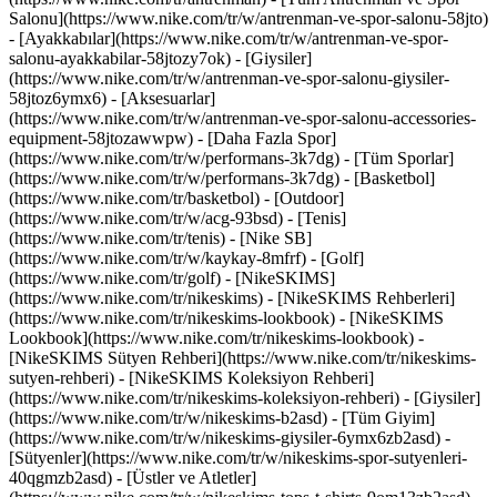
Salonu](https://www.nike.com/tr/w/antrenman-ve-spor-salonu-58jto)
- [Ayakkabılar](https://www.nike.com/tr/w/antrenman-ve-spor-
salonu-ayakkabilar-58jtozy7ok) - [Giysiler]
(https://www.nike.com/tr/w/antrenman-ve-spor-salonu-giysiler-
58jtoz6ymx6) - [Aksesuarlar]
(https://www.nike.com/tr/w/antrenman-ve-spor-salonu-accessories-
equipment-58jtozawwpw)
- [Daha Fazla Spor]
(https://www.nike.com/tr/w/performans-3k7dg) - [Tüm Sporlar]
(https://www.nike.com/tr/w/performans-3k7dg) - [Basketbol]
(https://www.nike.com/tr/basketbol) - [Outdoor]
(https://www.nike.com/tr/w/acg-93bsd) - [Tenis]
(https://www.nike.com/tr/tenis) - [Nike SB]
(https://www.nike.com/tr/w/kaykay-8mfrf) - [Golf]
(https://www.nike.com/tr/golf) - [NikeSKIMS]
(https://www.nike.com/tr/nikeskims) - [NikeSKIMS Rehberleri]
(https://www.nike.com/tr/nikeskims-lookbook) - [NikeSKIMS
Lookbook](https://www.nike.com/tr/nikeskims-lookbook) -
[NikeSKIMS Sütyen Rehberi](https://www.nike.com/tr/nikeskims-
sutyen-rehberi) - [NikeSKIMS Koleksiyon Rehberi]
(https://www.nike.com/tr/nikeskims-koleksiyon-rehberi)
- [Giysiler]
(https://www.nike.com/tr/w/nikeskims-b2asd) - [Tüm Giyim]
(https://www.nike.com/tr/w/nikeskims-giysiler-6ymx6zb2asd) -
[Sütyenler](https://www.nike.com/tr/w/nikeskims-spor-sutyenleri-
40qgmzb2asd) - [Üstler ve Atletler]