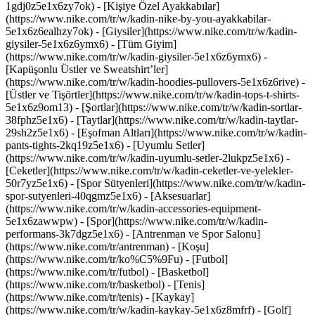
1gdj0z5e1x6zy7ok) - [Kişiye Özel Ayakkabılar]
(https://www.nike.com/tr/w/kadin-nike-by-you-ayakkabilar-
5e1x6z6ealhzy7ok)
- [Giysiler](https://www.nike.com/tr/w/kadin-
giysiler-5e1x6z6ymx6) - [Tüm Giyim]
(https://www.nike.com/tr/w/kadin-giysiler-5e1x6z6ymx6) -
[Kapüşonlu Üstler ve Sweatshirt’ler]
(https://www.nike.com/tr/w/kadin-hoodies-pullovers-5e1x6z6rive) -
[Üstler ve Tişörtler](https://www.nike.com/tr/w/kadin-tops-t-shirts-
5e1x6z9om13) - [Şortlar](https://www.nike.com/tr/w/kadin-sortlar-
38fphz5e1x6) - [Taytlar](https://www.nike.com/tr/w/kadin-taytlar-
29sh2z5e1x6) - [Eşofman Altları](https://www.nike.com/tr/w/kadin-
pants-tights-2kq19z5e1x6) - [Uyumlu Setler]
(https://www.nike.com/tr/w/kadin-uyumlu-setler-2lukpz5e1x6) -
[Ceketler](https://www.nike.com/tr/w/kadin-ceketler-ve-yelekler-
50r7yz5e1x6) - [Spor Sütyenleri](https://www.nike.com/tr/w/kadin-
spor-sutyenleri-40qgmz5e1x6) - [Aksesuarlar]
(https://www.nike.com/tr/w/kadin-accessories-equipment-
5e1x6zawwpw)
- [Spor](https://www.nike.com/tr/w/kadin-
performans-3k7dgz5e1x6) - [Antrenman ve Spor Salonu]
(https://www.nike.com/tr/antrenman) - [Koşu]
(https://www.nike.com/tr/ko%C5%9Fu) - [Futbol]
(https://www.nike.com/tr/futbol) - [Basketbol]
(https://www.nike.com/tr/basketbol) - [Tenis]
(https://www.nike.com/tr/tenis) - [Kaykay]
(https://www.nike.com/tr/w/kadin-kaykay-5e1x6z8mfrf) - [Golf]