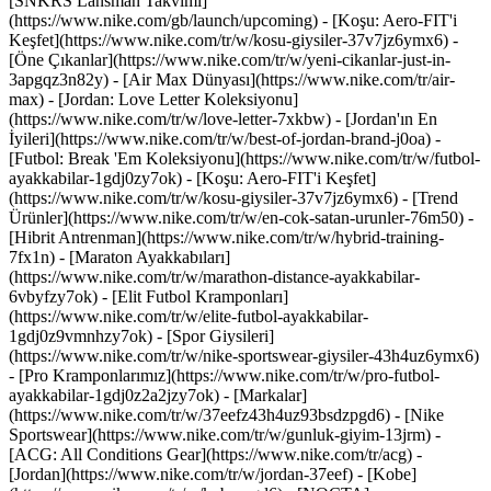
[SNKRS Lansman Takvimi]
(https://www.nike.com/gb/launch/upcoming) - [Koşu: Aero-FIT'i
Keşfet](https://www.nike.com/tr/w/kosu-giysiler-37v7jz6ymx6)
-
[Öne Çıkanlar](https://www.nike.com/tr/w/yeni-cikanlar-just-in-
3apgqz3n82y) - [Air Max Dünyası](https://www.nike.com/tr/air-
max) - [Jordan: Love Letter Koleksiyonu]
(https://www.nike.com/tr/w/love-letter-7xkbw) - [Jordan'ın En
İyileri](https://www.nike.com/tr/w/best-of-jordan-brand-j0oa) -
[Futbol: Break 'Em Koleksiyonu](https://www.nike.com/tr/w/futbol-
ayakkabilar-1gdj0zy7ok) - [Koşu: Aero-FIT'i Keşfet]
(https://www.nike.com/tr/w/kosu-giysiler-37v7jz6ymx6)
- [Trend
Ürünler](https://www.nike.com/tr/w/en-cok-satan-urunler-76m50) -
[Hibrit Antrenman](https://www.nike.com/tr/w/hybrid-training-
7fx1n) - [Maraton Ayakkabıları]
(https://www.nike.com/tr/w/marathon-distance-ayakkabilar-
6vbyfzy7ok) - [Elit Futbol Kramponları]
(https://www.nike.com/tr/w/elite-futbol-ayakkabilar-
1gdj0z9vmnhzy7ok) - [Spor Giysileri]
(https://www.nike.com/tr/w/nike-sportswear-giysiler-43h4uz6ymx6)
- [Pro Kramponlarımız](https://www.nike.com/tr/w/pro-futbol-
ayakkabilar-1gdj0z2a2jzy7ok)
- [Markalar]
(https://www.nike.com/tr/w/37eefz43h4uz93bsdzpgd6) - [Nike
Sportswear](https://www.nike.com/tr/w/gunluk-giyim-13jrm) -
[ACG: All Conditions Gear](https://www.nike.com/tr/acg) -
[Jordan](https://www.nike.com/tr/w/jordan-37eef) - [Kobe]