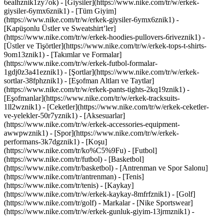
6ealhznik1zy7ok)
- [Giysiler](https://www.nike.com/tr/w/erkek-
giysiler-6ymx6znik1) - [Tüm Giyim]
(https://www.nike.com/tr/w/erkek-giysiler-6ymx6znik1) -
[Kapüşonlu Üstler ve Sweatshirt’ler]
(https://www.nike.com/tr/w/erkek-hoodies-pullovers-6riveznik1) -
[Üstler ve Tişörtler](https://www.nike.com/tr/w/erkek-tops-t-shirts-
9om13znik1) - [Takımlar ve Formalar]
(https://www.nike.com/tr/w/erkek-futbol-formalar-
1gdj0z3a41eznik1) - [Şortlar](https://www.nike.com/tr/w/erkek-
sortlar-38fphznik1) - [Eşofman Altları ve Taytlar]
(https://www.nike.com/tr/w/erkek-pants-tights-2kq19znik1) -
[Eşofmanlar](https://www.nike.com/tr/w/erkek-tracksuits-
1ll2wznik1) - [Ceketler](https://www.nike.com/tr/w/erkek-ceketler-
ve-yelekler-50r7yznik1) - [Aksesuarlar]
(https://www.nike.com/tr/w/erkek-accessories-equipment-
awwpwznik1)
- [Spor](https://www.nike.com/tr/w/erkek-
performans-3k7dgznik1) - [Koşu]
(https://www.nike.com/tr/ko%C5%9Fu) - [Futbol]
(https://www.nike.com/tr/futbol) - [Basketbol]
(https://www.nike.com/tr/basketbol) - [Antrenman ve Spor Salonu]
(https://www.nike.com/tr/antrenman) - [Tenis]
(https://www.nike.com/tr/tenis) - [Kaykay]
(https://www.nike.com/tr/w/erkek-kaykay-8mfrfznik1) - [Golf]
(https://www.nike.com/tr/golf)
- Markalar - [Nike Sportswear]
(https://www.nike.com/tr/w/erkek-gunluk-giyim-13jrmznik1) -