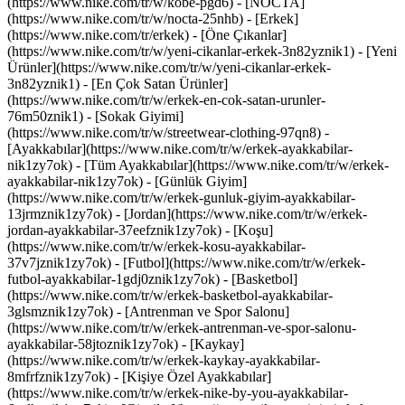
(https://www.nike.com/tr/w/kobe-pgd6) - [NOCTA]
(https://www.nike.com/tr/w/nocta-25nhb) - [Erkek]
(https://www.nike.com/tr/erkek) - [Öne Çıkanlar]
(https://www.nike.com/tr/w/yeni-cikanlar-erkek-3n82yznik1) - [Yeni
Ürünler](https://www.nike.com/tr/w/yeni-cikanlar-erkek-
3n82yznik1) - [En Çok Satan Ürünler]
(https://www.nike.com/tr/w/erkek-en-cok-satan-urunler-
76m50znik1) - [Sokak Giyimi]
(https://www.nike.com/tr/w/streetwear-clothing-97qn8)
-
[Ayakkabılar](https://www.nike.com/tr/w/erkek-ayakkabilar-
nik1zy7ok) - [Tüm Ayakkabılar](https://www.nike.com/tr/w/erkek-
ayakkabilar-nik1zy7ok) - [Günlük Giyim]
(https://www.nike.com/tr/w/erkek-gunluk-giyim-ayakkabilar-
13jrmznik1zy7ok) - [Jordan](https://www.nike.com/tr/w/erkek-
jordan-ayakkabilar-37eefznik1zy7ok) - [Koşu]
(https://www.nike.com/tr/w/erkek-kosu-ayakkabilar-
37v7jznik1zy7ok) - [Futbol](https://www.nike.com/tr/w/erkek-
futbol-ayakkabilar-1gdj0znik1zy7ok) - [Basketbol]
(https://www.nike.com/tr/w/erkek-basketbol-ayakkabilar-
3glsmznik1zy7ok) - [Antrenman ve Spor Salonu]
(https://www.nike.com/tr/w/erkek-antrenman-ve-spor-salonu-
ayakkabilar-58jtoznik1zy7ok) - [Kaykay]
(https://www.nike.com/tr/w/erkek-kaykay-ayakkabilar-
8mfrfznik1zy7ok) - [Kişiye Özel Ayakkabılar]
(https://www.nike.com/tr/w/erkek-nike-by-you-ayakkabilar-