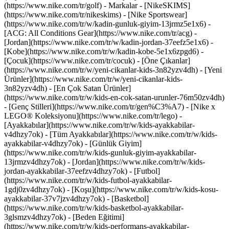
(https://www.nike.com/tr/golf)
- Markalar - [NikeSKIMS]
(https://www.nike.com/tr/nikeskims) - [Nike Sportswear]
(https://www.nike.com/tr/w/kadin-gunluk-giyim-13jrmz5e1x6) -
[ACG: All Conditions Gear](https://www.nike.com/tr/acg) -
[Jordan](https://www.nike.com/tr/w/kadin-jordan-37eefz5e1x6) -
[Kobe](https://www.nike.com/tr/w/kadin-kobe-5e1x6zpgd6) -
[Çocuk](https://www.nike.com/tr/cocuk) - [Öne Çıkanlar]
(https://www.nike.com/tr/w/yeni-cikanlar-kids-3n82yzv4dh) - [Yeni
Ürünler](https://www.nike.com/tr/w/yeni-cikanlar-kids-
3n82yzv4dh) - [En Çok Satan Ürünler]
(https://www.nike.com/tr/w/kids-en-cok-satan-urunler-76m50zv4dh)
- [Genç Stilleri](https://www.nike.com/tr/gen%C3%A7) - [Nike x
LEGO® Koleksiyonu](https://www.nike.com/tr/lego)
-
[Ayakkabılar](https://www.nike.com/tr/w/kids-ayakkabilar-
v4dhzy7ok) - [Tüm Ayakkabılar](https://www.nike.com/tr/w/kids-
ayakkabilar-v4dhzy7ok) - [Günlük Giyim]
(https://www.nike.com/tr/w/kids-gunluk-giyim-ayakkabilar-
13jrmzv4dhzy7ok) - [Jordan](https://www.nike.com/tr/w/kids-
jordan-ayakkabilar-37eefzv4dhzy7ok) - [Futbol]
(https://www.nike.com/tr/w/kids-futbol-ayakkabilar-
1gdj0zv4dhzy7ok) - [Koşu](https://www.nike.com/tr/w/kids-kosu-
ayakkabilar-37v7jzv4dhzy7ok) - [Basketbol]
(https://www.nike.com/tr/w/kids-basketbol-ayakkabilar-
3glsmzv4dhzy7ok) - [Beden Eğitimi]
(https://www.nike.com/tr/w/kids-performans-ayakkabilar-