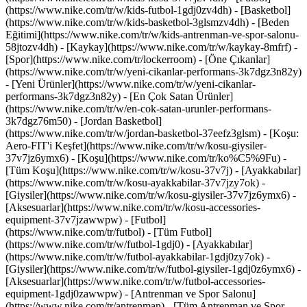
(https://www.nike.com/tr/w/kids-futbol-1gdj0zv4dh) - [Basketbol]
(https://www.nike.com/tr/w/kids-basketbol-3glsmzv4dh) - [Beden
Eğitimi](https://www.nike.com/tr/w/kids-antrenman-ve-spor-salonu-
58jtozv4dh) - [Kaykay](https://www.nike.com/tr/w/kaykay-8mfrf) -
[Spor](https://www.nike.com/tr/lockerroom) - [Öne Çıkanlar]
(https://www.nike.com/tr/w/yeni-cikanlar-performans-3k7dgz3n82y)
- [Yeni Ürünler](https://www.nike.com/tr/w/yeni-cikanlar-
performans-3k7dgz3n82y) - [En Çok Satan Ürünler]
(https://www.nike.com/tr/w/en-cok-satan-urunler-performans-
3k7dgz76m50) - [Jordan Basketbol]
(https://www.nike.com/tr/w/jordan-basketbol-37eefz3glsm) - [Koşu:
Aero-FIT'i Keşfet](https://www.nike.com/tr/w/kosu-giysiler-
37v7jz6ymx6)
- [Koşu](https://www.nike.com/tr/ko%C5%9Fu) -
[Tüm Koşu](https://www.nike.com/tr/w/kosu-37v7j) - [Ayakkabılar]
(https://www.nike.com/tr/w/kosu-ayakkabilar-37v7jzy7ok) -
[Giysiler](https://www.nike.com/tr/w/kosu-giysiler-37v7jz6ymx6) -
[Aksesuarlar](https://www.nike.com/tr/w/kosu-accessories-
equipment-37v7jzawwpw)
- [Futbol]
(https://www.nike.com/tr/futbol) - [Tüm Futbol]
(https://www.nike.com/tr/w/futbol-1gdj0) - [Ayakkabılar]
(https://www.nike.com/tr/w/futbol-ayakkabilar-1gdj0zy7ok) -
[Giysiler](https://www.nike.com/tr/w/futbol-giysiler-1gdj0z6ymx6) -
[Aksesuarlar](https://www.nike.com/tr/w/futbol-accessories-
equipment-1gdj0zawwpw)
- [Antrenman ve Spor Salonu]
(https://www.nike.com/tr/antrenman) - [Tüm Antrenman ve Spor