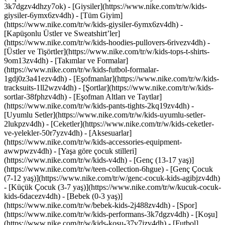
3k7dgzv4dhzy7ok)
- [Giysiler](https://www.nike.com/tr/w/kids-
giysiler-6ymx6zv4dh) - [Tüm Giyim]
(https://www.nike.com/tr/w/kids-giysiler-6ymx6zv4dh) -
[Kapüşonlu Üstler ve Sweatshirt’ler]
(https://www.nike.com/tr/w/kids-hoodies-pullovers-6rivezv4dh) -
[Üstler ve Tişörtler](https://www.nike.com/tr/w/kids-tops-t-shirts-
9om13zv4dh) - [Takımlar ve Formalar]
(https://www.nike.com/tr/w/kids-futbol-formalar-
1gdj0z3a41ezv4dh) - [Eşofmanlar](https://www.nike.com/tr/w/kids-
tracksuits-1ll2wzv4dh) - [Şortlar](https://www.nike.com/tr/w/kids-
sortlar-38fphzv4dh) - [Eşofman Altları ve Taytlar]
(https://www.nike.com/tr/w/kids-pants-tights-2kq19zv4dh) -
[Uyumlu Setler](https://www.nike.com/tr/w/kids-uyumlu-setler-
2lukpzv4dh) - [Ceketler](https://www.nike.com/tr/w/kids-ceketler-
ve-yelekler-50r7yzv4dh) - [Aksesuarlar]
(https://www.nike.com/tr/w/kids-accessories-equipment-
awwpwzv4dh)
- [Yaşa göre çocuk stilleri]
(https://www.nike.com/tr/w/kids-v4dh) - [Genç (13-17 yaş)]
(https://www.nike.com/tr/w/teen-collection-6hgue) - [Genç Çocuk
(7-12 yaş)](https://www.nike.com/tr/w/genc-cocuk-kids-agibjzv4dh)
- [Küçük Çocuk (3-7 yaş)](https://www.nike.com/tr/w/kucuk-cocuk-
kids-6dacezv4dh) - [Bebek (0-3 yaş)]
(https://www.nike.com/tr/w/bebek-kids-2j488zv4dh)
- [Spor]
(https://www.nike.com/tr/w/kids-performans-3k7dgzv4dh) - [Koşu]
(https://www.nike.com/tr/w/kids-kosu-37v7jzv4dh) - [Futbol]