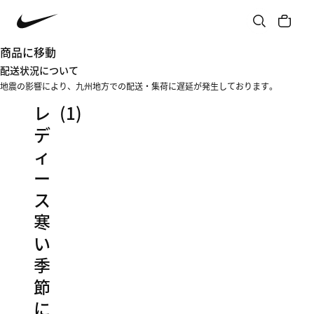
商品に移動
配送状況について
地震の影響により、九州地方での配送・集荷に遅延が発生しております。
レ
(1)
デ
ィ
ー
ス
寒
い
季
節
に