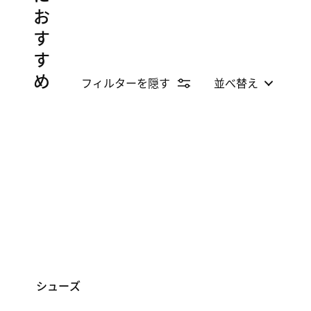
お
す
す
め
フィルターを隠す
並べ替え
シューズ