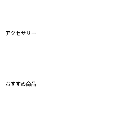
トップス＆Tシャツ
ステファン ジャノスキー シューズ
パーカー＆トレーナー
パンツ＆タイツ
アクセサリー
Tシャツ
すべてのスケートボード アクセサリー
ハーフパンツ/ショートパンツ
バッグ＆バックパック
ジャケット＆ベスト
キャップ＆ヘッドウェア
ボンバージャケット/MA-1
ソックス
おすすめ商品
スケートボード 新商品
スケートボード クリアランスセール