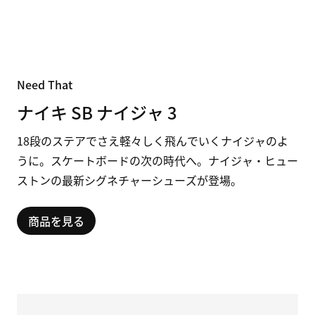
Need That
ナイキ SB ナイジャ 3
18段のステアでさえ軽々しく飛んでいくナイジャのよ
うに。
ス
ケー
ト
ボード
の
次
の
時代
へ。
ナイ
ジャ・
ヒュー
ス
トン
の
最新
シ
グ
ネ
チャー
シュ
ー
ズ
が
登場。
商品を見る