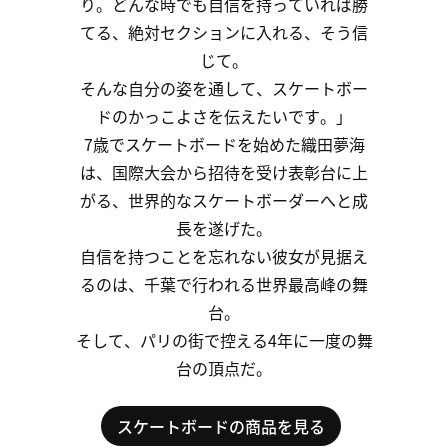
り。
どんな
時
でも
自信
を
持って
いれば
勝
てる、
絶対
セク
ション
に
入れる、
そう信
じて。
そんな自分の
姿
を
通して、
スケート
ボー
ド
の
かっこ
よさ
を
伝え
たい
です。」
7歳で
スケート
ボード
を
始めた
織田
夢海
は、
国際
大会
から
招待
を
受け
表彰台
に
上
がる、
世界的
な
スケート
ボーダー
へと
成
長を遂げた。
自信を持つ
こと
を
忘れ
ない
彼女
が
見
据え
る
のは、
千葉で
行われる
世界
最高峰
の
舞
台。
そして、
パリ
の
街で
控える
4年に
一度
の
舞
台
の
頂点だ。
スケートボードの商品を見る