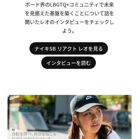
ボード
界
の
LBGTQ+
コミュ
ニ
ティ
で
未来
を
見
据え
た
基盤
を
築く
こと
に
ついて
話
を
聞いた
レオ
の
イン
タ
ビュー
を
チェック
し
よう。
ナイキSB リアクト レオを見る
インタビューを読む