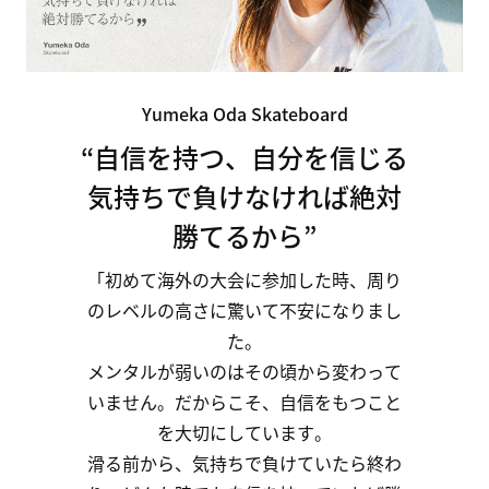
Yumeka Oda Skateboard
“自信を持つ、
自分
を
信じる
気
持
ち
で
負
け
な
け
れ
ば
絶対
勝
て
る
から”
「初めて海外の
大会
に
参加
した
時、
周り
の
レベル
の
高さ
に
驚い
て
不安
に
な
り
ま
し
た。
メンタル
が
弱い
の
は
その
頃から
変わっ
て
いま
せん。
だから
こそ、
自信
を
もつ
こと
を
大切
に
して
います。
滑る前から、
気持ち
で
負け
て
いたら
終わ