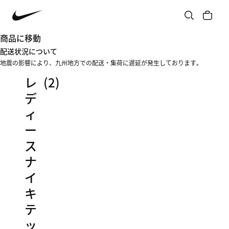
商品に移動
配送状況について
地震の影響により、九州地方での配送・集荷に遅延が発生しております。
レ
(2)
デ
ィ
ー
ス
ナ
イ
キ
テ
ッ