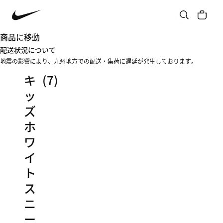
商品に移動
配送状況について
地震の影響により、九州地方での配送・集荷に遅延が発生しております。
キ
(7)
ッ
ズ
ホ
ワ
イ
ト
ス
ニ
ー