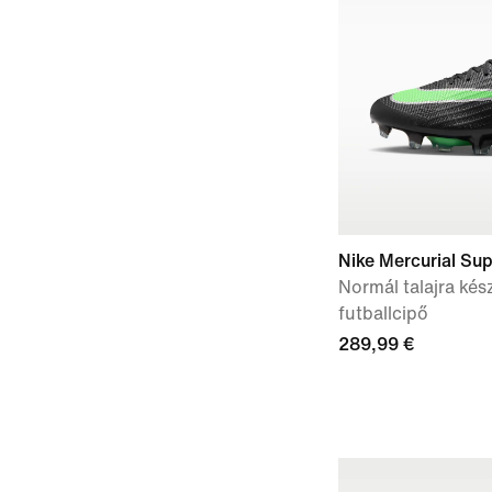
Nike Mercurial Supe
Normál talajra kés
futballcipő
289,99 €