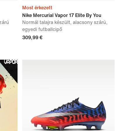
Most érkezett
Nike Mercurial Vapor 17 Elite By You
szárú
Normál talajra készült, alacsony szárú,
egyedi futballcipő
309,99 €