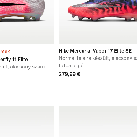
Nike Mercurial Vapor 17 Elite SE
rmék
Normál talajra készült, alacsony 
rfly 11 Elite
futballcipő
zült, alacsony szárú
279,99 €