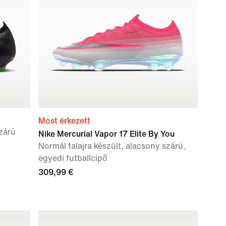
Most érkezett
szárú
Nike Mercurial Vapor 17 Elite By You
Normál talajra készült, alacsony szárú,
egyedi futballcipő
309,99 €