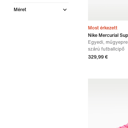
Méret
Most érkezett
Nike Mercurial Supe
Egyedi, műgyepre 
szárú futballcipő
329,99 €