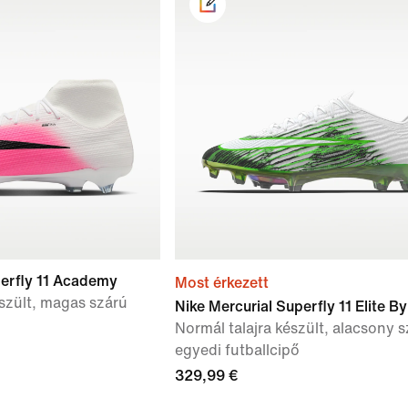
perfly 11 Academy
Most érkezett
észült, magas szárú
Nike Mercurial Superfly 11 Elite B
Normál talajra készült, alacsony s
egyedi futballcipő
329,99 €