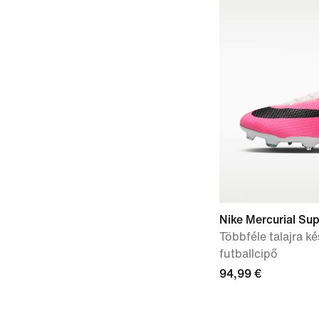
Nike Mercurial Su
Többféle talajra k
futballcipő
94,99 €