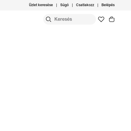
Üzlet keresése
Súgó
Csatlakozz
Belépés