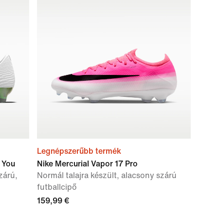
Legnépszerűbb termék
y You
Nike Mercurial Vapor 17 Pro
zárú,
Normál talajra készült, alacsony szárú
futballcipő
159,99 €