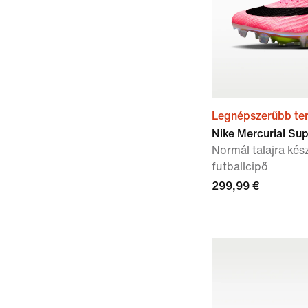
Legnépszerűbb te
Nike Mercurial Supe
Normál talajra kés
futballcipő
299,99 €