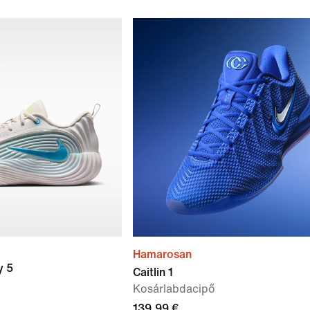
Hamarosan
y 5
Caitlin 1
Kosárlabdacipő
139,99 €