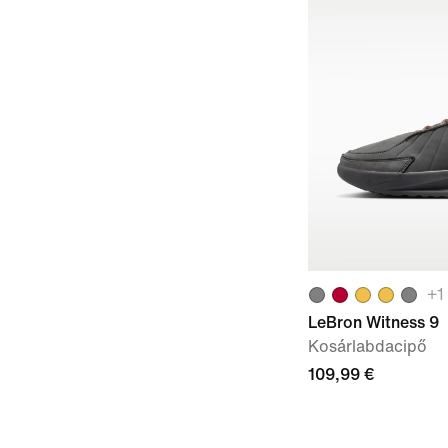
+
1
LeBron Witness 9
Kosárlabdacipő
109,99 €