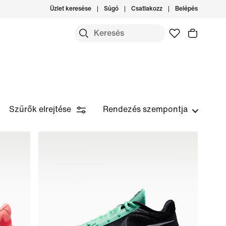
Üzlet keresése
Súgó
Csatlakozz
Belépés
Szűrők elrejtése
Rendezés szempontja