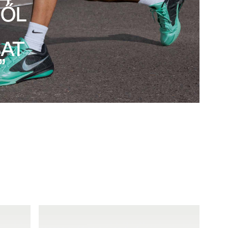
BŐL
AT
”