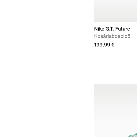
Nike G.T. Future
Kosárlabdacipő
199,99 €