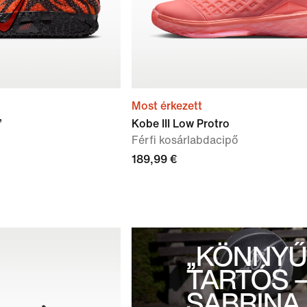
Most érkezett
”
Kobe III Low Protro
Férfi kosárlabdacipő
189,99 €
„KÖNNYŰ
TARTÓS –
SABRINA