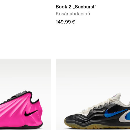
o
Book 2 „Sunburst”
Kosárlabdacipő
149,99 €