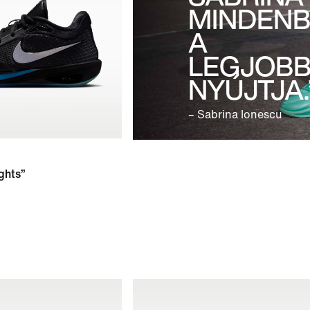
MINDEN
A
LEGJOBB
NYÚJTJA.
– Sabrina Ionescu
ghts”