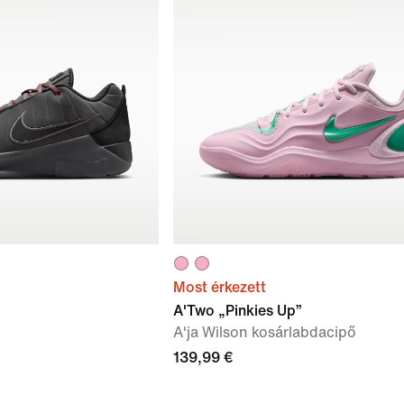
Most érkezett
A'Two „Pinkies Up”
A'ja Wilson kosárlabdacipő
139,99 €