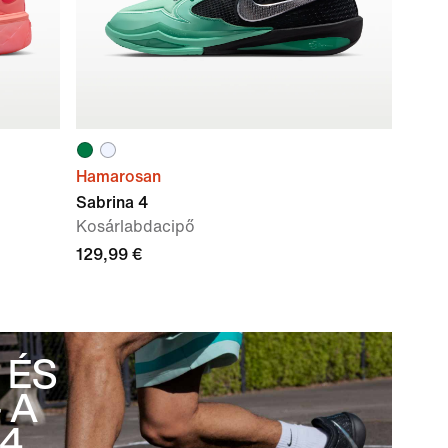
Hamarosan
Sabrina 4
Kosárlabdacipő
129,99 €
 ÉS
 A
 4