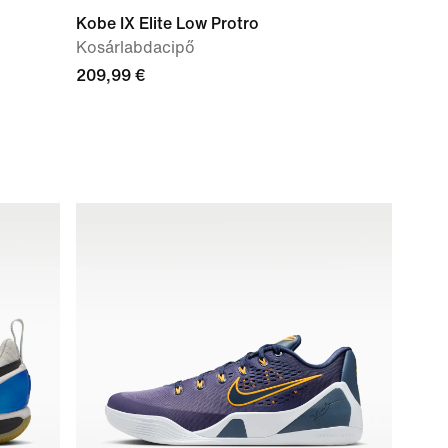
Kobe IX Elite Low Protro
Kosárlabdacipő
209,99 €