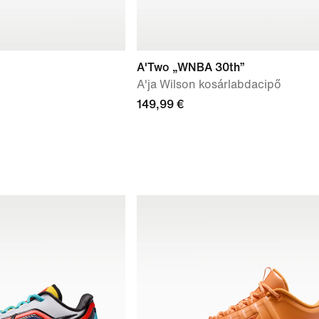
A'Two „WNBA 30th”
A'ja Wilson kosárlabdacipő
149,99 €