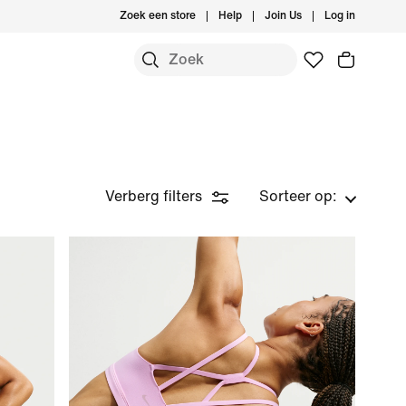
Zoek een store
Help
Join Us
Log in
Verberg filters
Sorteer op: