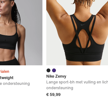
ialen
Nike Zenvy
htweight
Lange sport-bh met vulling en lic
te ondersteuning
ondersteuning
€ 59,99