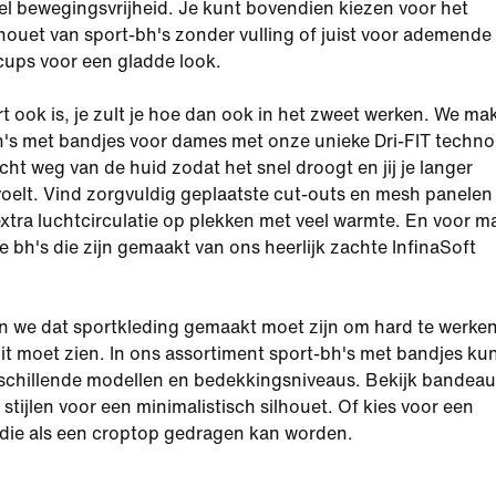
l bewegingsvrijheid. Je kunt bovendien kiezen voor het
ilhouet van sport-bh's zonder vulling of juist voor ademende
ups voor een gladde look.
t ook is, je zult je hoe dan ook in het zweet werken. We ma
's met bandjes voor dames met onze unieke Dri-FIT techno
cht weg van de huid zodat het snel droogt en jij je langer
oelt. Vind zorgvuldig geplaatste cut-outs en mesh panelen
xtra luchtcirculatie op plekken met veel warmte. En voor m
e bh's die zijn gemaakt van ons heerlijk zachte InfinaSoft
en we dat sportkleding gemaakt moet zijn om hard te werke
it moet zien. In ons assortiment sport-bh's met bandjes kun
rschillende modellen en bedekkingsniveaus. Bekijk bandeau
stijlen voor een minimalistisch silhouet. Of kies voor een
die als een croptop gedragen kan worden.