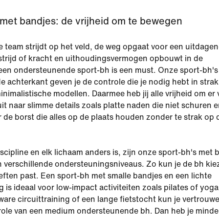
 met bandjes: de vrijheid om te bewegen
je team strijdt op het veld, de weg opgaat voor een uitdage
trijd of kracht en uithoudingsvermogen opbouwt in de
een ondersteunende sport-bh is een must. Onze sport-bh's
e achterkant geven je de controle die je nodig hebt in strak
nimalistische modellen. Daarmee heb jij alle vrijheid om er 
uit naar slimme details zoals platte naden die niet schuren 
de borst die alles op de plaats houden zonder te strak op 
scipline en elk lichaam anders is, zijn onze sport-bh's met 
in verschillende ondersteuningsniveaus. Zo kun je de bh kie
eften past. Een sport-bh met smalle bandjes en een lichte
is ideaal voor low-impact activiteiten zoals pilates of yoga
ware circuittraining of een lange fietstocht kun je vertrouw
trole van een medium ondersteunende bh. Dan heb je minde