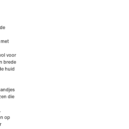
nde
 met
vol voor
en brede
de huid
bandjes
zen die
.
en op
r