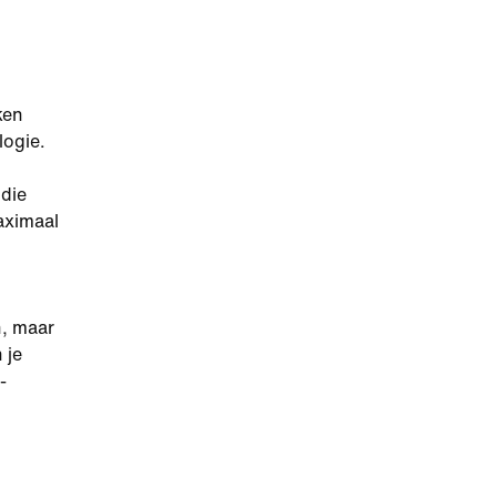
ken
logie.
 die
aximaal
n, maar
 je
-