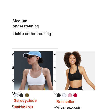
Medium
ondersteuning
Lichte ondersteuning
Kids
Shop op prijs
Kleur
Maat
Gerecyclede
Bestseller
materialen
Soort cup
Nike Swoosh