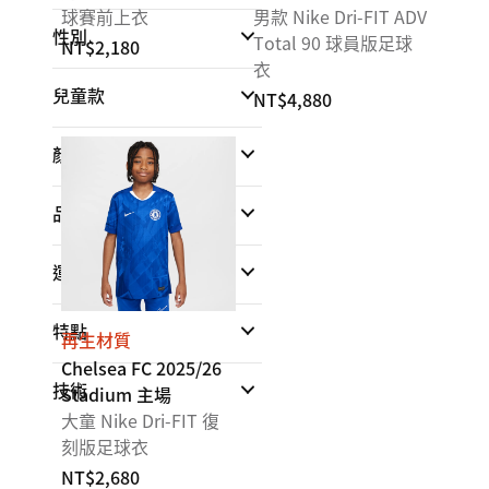
球賽前上衣
男款 Nike Dri-FIT ADV
性別
Total 90 球員版足球
NT$2,180
衣
兒童款
NT$4,880
顏色
品牌
運動
特點
再生材質
Chelsea FC 2025/26
技術
Stadium 主場
大童 Nike Dri-FIT 復
刻版足球衣
NT$2,680