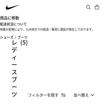
商品に移動
配送状況について
地震の影響により、九州地方での配送・集荷に遅延が発生しております。
シューズ
/
ブーツ
レ
(5)
デ
ィ
ー
ス
ブ
ー
ツ
フィルターを隠す
並べ替え