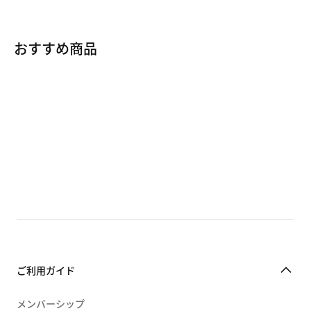
キャップ＆ヘッドウェア
ソックス
おすすめ商品
サングラス
ランニング 新商品
グローブ＆ミット
ランニング セール
スリーブ & リストバンド
ズームヴェイパーフライ (厚底ランニングシュー
ズ)
駅伝シューズ
ナイキ ズーム
ナイキ フリー
ナイキ フライワイヤー
ご利用ガイド
ナイキ Dri-FIT
メンバーシップ