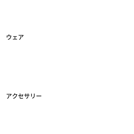
すべてのレディース ランニング シューズ
フライニット
ナイキ フリー
ウェア
ナイキリアクト
トップス＆Tシャツ
ナイキ ズーム
ジャケット＆ベスト
ペガサス
タイツ＆レギンス
フライイーズ
タンクトップ
ウォーキング
アクセサリー
ハーフパンツ/ショートパンツ
NIKE BY YOUでカスタマイズ
すべてのランニング アクセサリー
スポーツブラ
バッグ＆バックパック
ウィンドブレーカー