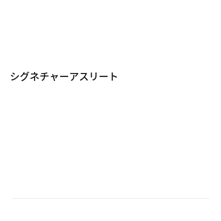
PG 5
すべてのPG商品
PG 4
すべてのバスケットボールシューズ
PG 3
PG 2
シグネチャーアスリート
PG 1
レブロン・ジェームズ
レブロン 18
カイリー・アービング
カイリー 7
ケビン・デュラント
KD 13
ヤニス・アデトクンボ