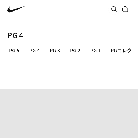
PG 4
PG 5
PG 4
PG 3
PG 2
PG 1
PGコレク