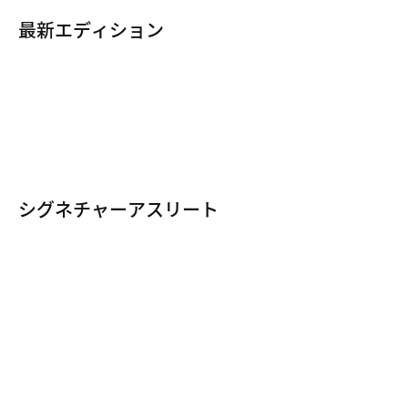
KDシューズ
最新エディション
PGシューズ
ヤニスの新着シューズ
すべてのヤニス商品
レブロンの新着シューズ
すべてのバスケットボールシューズ
カイリーの新着シューズ
PGの新着シューズ
シグネチャーアスリート
KDの新着シューズ
レブロン・ジェームズ
カイリー・アービング
ケビン・デュラント
ポール・ジョージ
ヤニス・アデトクンボ