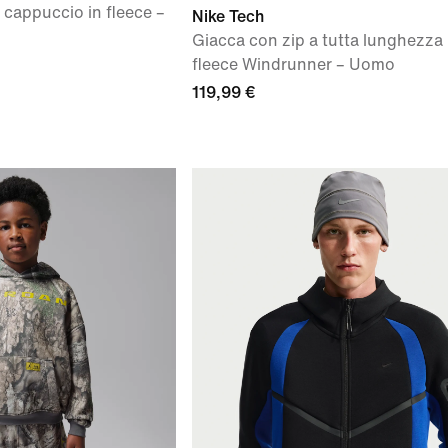
 cappuccio in fleece –
Nike Tech
Giacca con zip a tutta lunghezza 
fleece Windrunner – Uomo
119,99 €