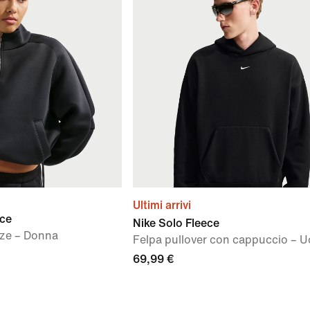
Ultimi arrivi
ece
Nike Solo Fleece
ize – Donna
Felpa pullover con cappuccio – 
69,99 €