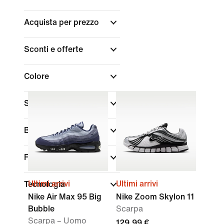
Acquista per prezzo
Sconti e offerte
Colore
Sport
Brand
Fit
Ultimi arrivi
Ultimi arrivi
Tecnologia
Nike Air Max 95 Big
Nike Zoom Skylon 11
Bubble
Scarpa
Scarpa – Uomo
129,99 €