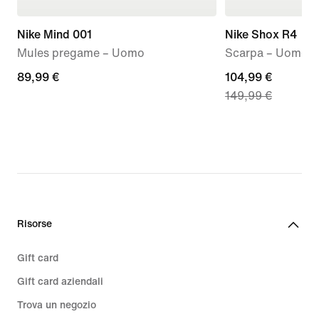
Nike Mind 001
Nike Shox R4
Mules pregame – Uomo
Scarpa – Uomo
89,99
89,99 €
current
104,99 €
149,99 €
€
price
104,99
€,
original
price
149,99
€
Risorse
Gift card
Gift card aziendali
Trova un negozio