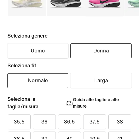
Seleziona genere
Uomo
Donna
Seleziona fit
Normale
Larga
Seleziona la
Guida alle taglie e alle
taglia/misura
misure
35.5
36
36.5
37.5
38
38.5
39
40
40.5
41