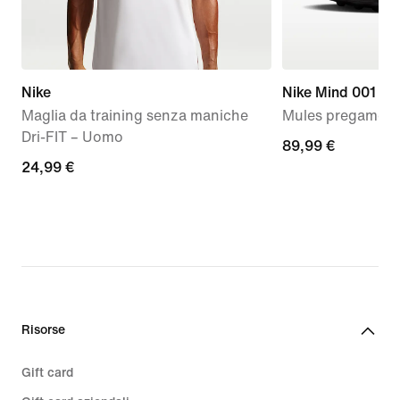
Nike
Nike Mind 001
Maglia da training senza maniche
Mules pregame 
Dri-FIT – Uomo
89,99
89,99 €
24,99
24,99 €
€
€
Risorse
Gift card