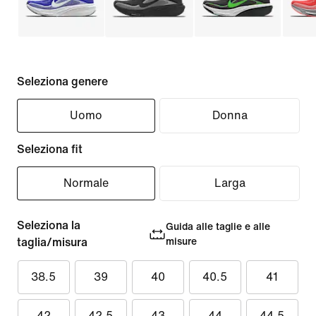
Seleziona genere
Uomo
Donna
Seleziona fit
Normale
Larga
Seleziona la
Guida alle taglie e alle
taglia/misura
misure
38.5
39
40
40.5
41
42
42.5
43
44
44.5