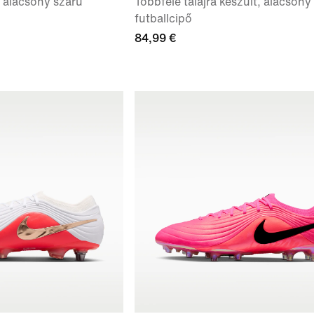
 alacsony szárú
Többféle talajra készült, alacsony
futballcipő
84,99 €