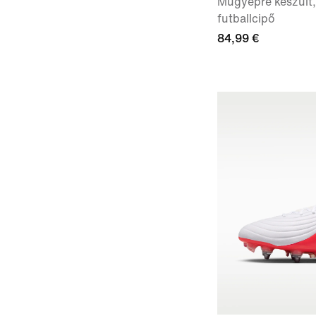
Műgyepre készült,
futballcipő
84,99 €