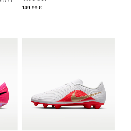
 szárú
149,99 €