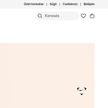
Üzlet keresése
Súgó
Csatlakozz
Belépés