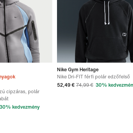
Nike Gym Heritage
anyagok
Nike Dri-FIT férfi polár edzőfelső
52,49 €
74,99 €
30% kedvezmé
zú cipzáras, polár
abát
30% kedvezmény