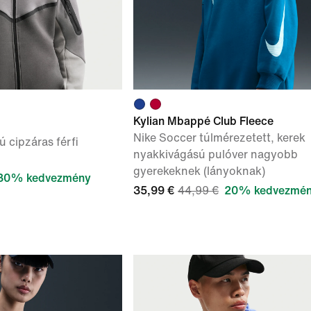
Kylian Mbappé Club Fleece
Nike Soccer túlmérezetett, kerek
 cipzáras férfi
nyakkivágású pulóver nagyobb
gyerekeknek (lányoknak)
30% kedvezmény
35,99 €
44,99 €
20% kedvezmé