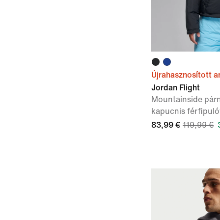
Újrahasznosított 
Jordan Flight
Mountainside párn
kapucnis férfipuló
83,99 €
119,99 €