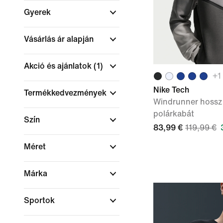
Gyerek
Vásárlás ár alapján
Akció és ajánlatok
(1)
+
1
Nike Tech
Termékkedvezmények
Windrunner hosszú
polárkabát
Szín
83,99 €
119,99 €
Méret
Márka
Sportok