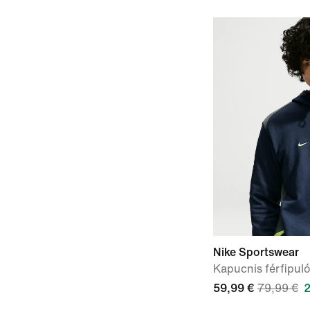
Nike Sportswear
Kapucnis férfipul
59,99 €
79,99 €