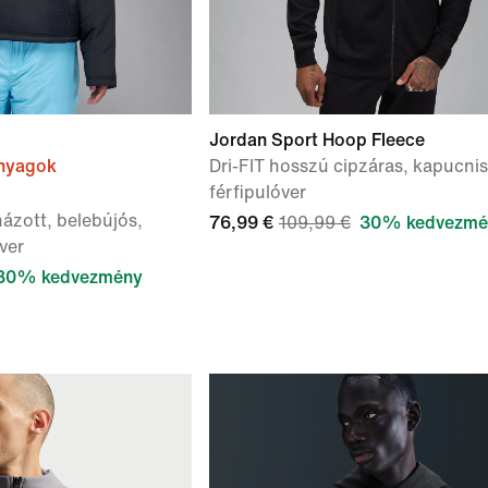
Jordan Sport Hoop Fleece
anyagok
Dri-FIT hosszú cipzáras, kapucnis
férfipulóver
ázott, belebújós,
76,99 €
109,99 €
30% kedvezmé
ver
30% kedvezmény