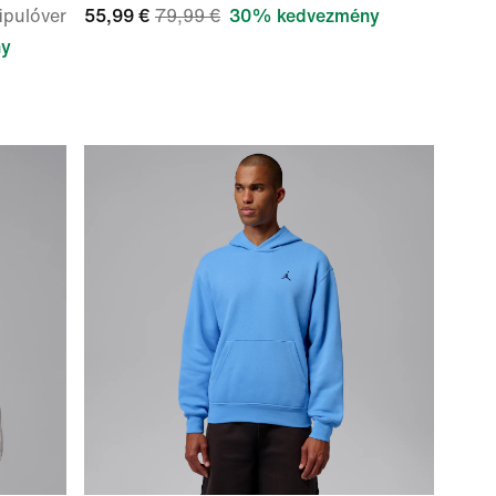
ipulóver
55,99 €
79,99 €
30% kedvezmény
ny