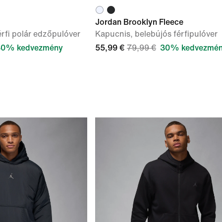
Jordan Brooklyn Fleece
érfi polár edzőpulóver
Kapucnis, belebújós férfipulóver
30% kedvezmény
55,99 €
79,99 €
30% kedvezmé