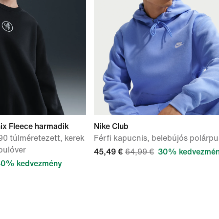
nix Fleece harmadik
Nike Club
90 túlméretezett, kerek
Férfi kapucnis, belebújós polárpu
pulóver
45,49 €
64,99 €
30% kedvezmé
30% kedvezmény