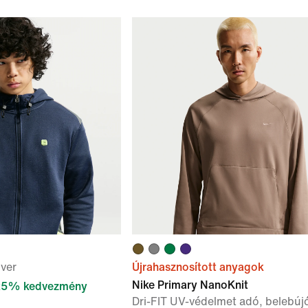
óver
Újrahasznosított anyagok
Nike Primary NanoKnit
25% kedvezmény
Dri-FIT UV-védelmet adó, belebúj