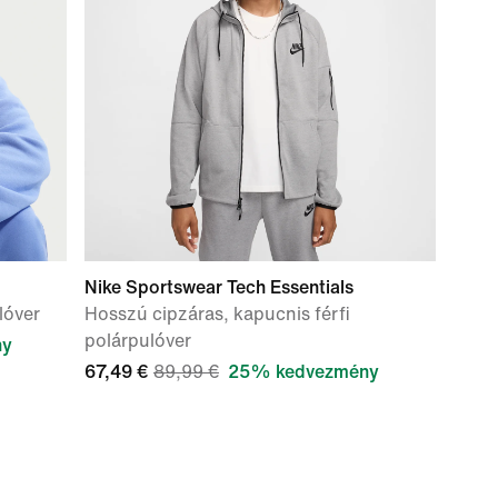
Nike Sportswear Tech Essentials
lóver
Hosszú cipzáras, kapucnis férfi
polárpulóver
ny
67,49 €
89,99 €
25% kedvezmény