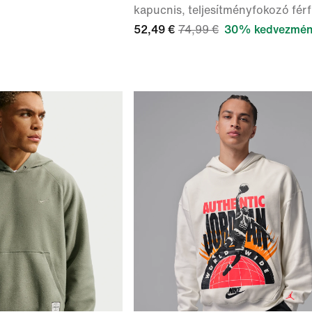
kapucnis, teljesítményfokozó férf
52,49 €
74,99 €
30% kedvezmé