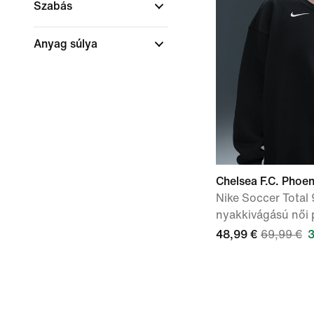
Szabás
Anyag súlya
Chelsea F.C. Phoe
Nike Soccer Total 
nyakkivágású női 
48,99 €
69,99 €