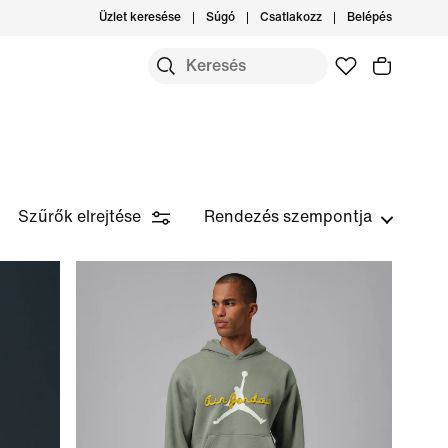
Üzlet keresése
Súgó
Csatlakozz
Belépés
Szűrők elrejtése
Rendezés szempontja