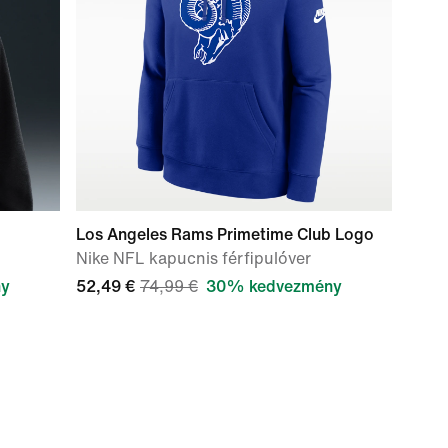
Los Angeles Rams Primetime Club Logo
Nike NFL kapucnis férfipulóver
ny
52,49 €
74,99 €
30% kedvezmény