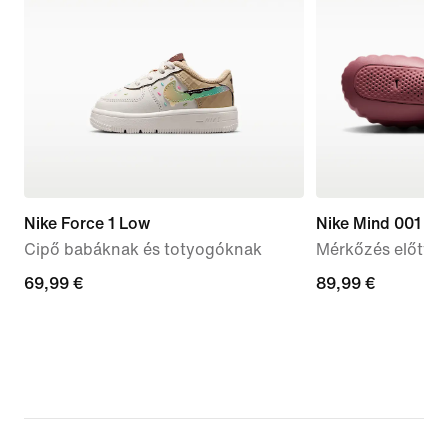
Nike Force 1 Low
Nike Mind 001
Cipő babáknak és totyogóknak
Mérkőzés előtti 
69,99
69,99 €
89,99
89,99 €
€
€