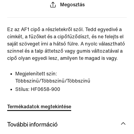
Megosztás
Ez az AF1 cipő a részletekről szól. Tedd egyedivé a
címkét, a fűzőket és a cipőfűződíszt, és ne felejts el
saját szöveget írni a hátsó fülre. A nyolc választható
színnel és a talp áttetsző vagy gumis változatával a
cipő olyan egyedi lesz, amilyen te magad is vagy.
Megjelenített szín:
Többszínű/Többszínű/Többszínű
Stílus:
HF0658-900
Termékadatok megtekintése
További információ