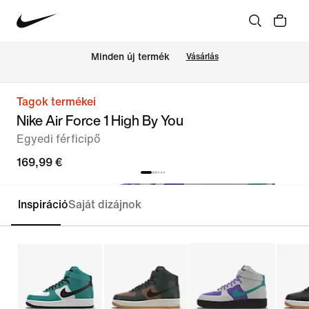
Minden új termék
Vásárlás
Tagok termékei
Nike Air Force 1 High By You
Egyedi férficipő
169,99 €
Inspiráció
Saját dizájnok
Testreszabás