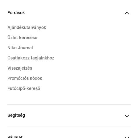
Források
Ajándékutalványok
Üzlet keresése
Nike Journal
Csatlakozz tagjainkhoz
Visszajelzés
Promóciós kódok
Futócipő-kereső
Segítség
Vállalat