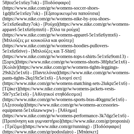
58jtoz5e1x6zy7ok) - [Ποδόσφαιρο]
(https://www.nike.com/gr/w/womens-soccer-shoes-
1gdj0z5e1x6zy7ok) - [Εξατομικευμένα παπούτσια]
(https://www.nike.com/gr/w/womens-nike-by-you-shoes-
5e1x6z6ealhzy7ok)
- [Ρούχα](https://www.nike.com/gr/w/womens-
apparel-5e1x6z6ymx6) - [Όλα τα ρούχα]
(https://www.nike.com/gr/w/womens-apparel-5e1x6z6ymx6) -
[Μπλούζες με κουκούλα και φούτερ]
(https://www.nike.com/gr/w/womens-hoodies-pullovers-
5e1x6z6rive) - [Μπλούζες και T-Shirt]
(https://www.nike.com/gr/w/womens-tops-t-shirts-5e1x6z9om13) -
[Σορτς](https://www.nike.com/gr/w/womens-shorts-38fphz5e1x6) -
[Κολάν](https://www.nike.com/gr/w/womens-tights-leggings-
29sh2z5e1x6) - [Παντελόνια](https://www.nike.com/gr/w/womens-
pants-tights-2kq19z5e1x6) - [Ασορτί σετ]
(https://www.nike.com/gr/w/womens-matching-sets-2lukpz5e1x6) -
[Τζάκετ](https://www.nike.com/gr/w/womens-jackets-vests-
50r7yz5e1x6) - [Αθλητικοί στηθόδεσμοι]
(https://www.nike.com/gr/w/womens-sports-bras-40qgmz5e1x6) -
[Αξεσουάρ](https://www.nike.com/gr/w/womens-accessories-
equipment-5e1x6zawwpw)
- [Άθλημα]
(https://www.nike.com/gr/w/womens-performance-3k7dgz5e1x6) -
[Προπόνηση και γυμναστήριο](https://www.nike.com/gr/proponisi)
- [Τρέξιμο](https://www.nike.com/gr/running) - [Ποδόσφαιρο]
(https://www.nike.com/gr/podosfairo) - [Μπάσκετ]