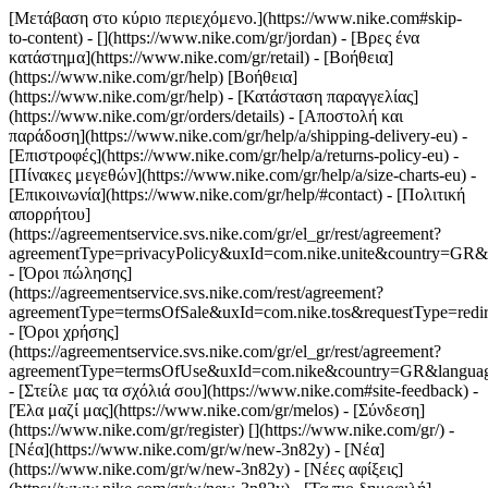
[Μετάβαση στο κύριο περιεχόμενο.](https://www.nike.com#skip-
to-content) - [](https://www.nike.com/gr/jordan)
- [Βρες ένα
κατάστημα](https://www.nike.com/gr/retail) - [Βοήθεια]
(https://www.nike.com/gr/help) [Βοήθεια]
(https://www.nike.com/gr/help) - [Κατάσταση παραγγελίας]
(https://www.nike.com/gr/orders/details) - [Αποστολή και
παράδοση](https://www.nike.com/gr/help/a/shipping-delivery-eu) -
[Επιστροφές](https://www.nike.com/gr/help/a/returns-policy-eu) -
[Πίνακες μεγεθών](https://www.nike.com/gr/help/a/size-charts-eu) -
[Επικοινωνία](https://www.nike.com/gr/help/#contact) - [Πολιτική
απορρήτου]
(https://agreementservice.svs.nike.com/gr/el_gr/rest/agreement?
agreementType=privacyPolicy&uxId=com.nike.unite&country=GR&l
- [Όροι πώλησης]
(https://agreementservice.svs.nike.com/rest/agreement?
agreementType=termsOfSale&uxId=com.nike.tos&requestType=redir
- [Όροι χρήσης]
(https://agreementservice.svs.nike.com/gr/el_gr/rest/agreement?
agreementType=termsOfUse&uxId=com.nike&country=GR&language
- [Στείλε μας τα σχόλιά σου](https://www.nike.com#site-feedback) -
[Έλα μαζί μας](https://www.nike.com/gr/melos) - [Σύνδεση]
(https://www.nike.com/gr/register)
[](https://www.nike.com/gr/) -
[Νέα](https://www.nike.com/gr/w/new-3n82y) - [Νέα]
(https://www.nike.com/gr/w/new-3n82y) - [Νέες αφίξεις]