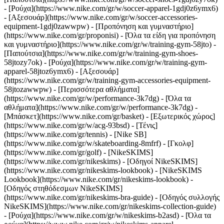
- [Ρούχα](https://www.nike.com/gr/w/soccer-apparel-1gdj0z6ymx6)
- [Αξεσουάρ](https://www.nike.com/gr/w/soccer-accessories-
equipment-1gdj0zawwpw)
- [Προπόνηση και γυμναστήριο]
(https://www.nike.com/gr/proponisi) - [Όλα τα είδη για προπόνηση
και γυμναστήριο](https://www.nike.com/gr/w/training-gym-58jto) -
[Παπούτσια](https://www.nike.com/gr/w/training-gym-shoes-
58jtozy7ok) - [Ρούχα](https://www.nike.com/gr/w/training-gym-
apparel-58jtoz6ymx6) - [Αξεσουάρ]
(https://www.nike.com/gr/w/training-gym-accessories-equipment-
58jtozawwpw)
- [Περισσότερα αθλήματα]
(https://www.nike.com/gr/w/performance-3k7dg) - [Όλα τα
αθλήματα](https://www.nike.com/gr/w/performance-3k7dg) -
[Μπάσκετ](https://www.nike.com/gr/basket) - [Εξωτερικός χώρος]
(https://www.nike.com/gr/w/acg-93bsd) - [Τένις]
(https://www.nike.com/gr/tennis) - [Nike SB]
(https://www.nike.com/gr/w/skateboarding-8mfrf) - [Γκολφ]
(https://www.nike.com/gr/golf) - [NikeSKIMS]
(https://www.nike.com/gr/nikeskims) - [Οδηγοί NikeSKIMS]
(https://www.nike.com/gr/nikeskims-lookbook) - [NikeSKIMS
Lookbook](https://www.nike.com/gr/nikeskims-lookbook) -
[Οδηγός στηθόδεσμων NikeSKIMS]
(https://www.nike.com/gr/nikeskims-bra-guide) - [Οδηγός συλλογής
NikeSKIMS](https://www.nike.com/gr/nikeskims-collection-guide)
- [Ρούχα](https://www.nike.com/gr/w/nikeskims-b2asd) - [Όλα τα