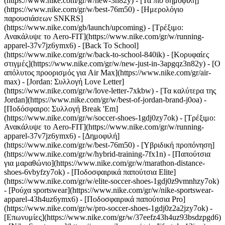
(https://www.nike.com/gr/w/new-3n82y) - [Τα πιο δημοφιλή]
(https://www.nike.com/gr/w/best-76m50) - [Ημερολόγιο
παρουσιάσεων SNKRS]
(https://www.nike.com/gb/launch/upcoming) - [Τρέξιμο:
Ανακάλυψε το Aero-FIT](https://www.nike.com/gr/w/running-
apparel-37v7jz6ymx6) - [Back To School]
(https://www.nike.com/gr/w/back-to-school-840ik)
- [Κορυφαίες
στιγμές](https://www.nike.com/gr/w/new-just-in-3apgqz3n82y) - [Ο
απόλυτος προορισμός για Air Max](https://www.nike.com/gr/air-
max) - [Jordan: Συλλογή Love Letter]
(https://www.nike.com/gr/w/love-letter-7xkbw) - [Τα καλύτερα της
Jordan](https://www.nike.com/gr/w/best-of-jordan-brand-j0oa) -
[Ποδόσφαιρο: Συλλογή Break 'Em]
(https://www.nike.com/gr/w/soccer-shoes-1gdj0zy7ok) - [Τρέξιμο:
Ανακάλυψε το Aero-FIT](https://www.nike.com/gr/w/running-
apparel-37v7jz6ymx6)
- [Δημοφιλή]
(https://www.nike.com/gr/w/best-76m50) - [Υβριδική προπόνηση]
(https://www.nike.com/gr/w/hybrid-training-7fx1n) - [Παπούτσια
για μαραθώνιο](https://www.nike.com/gr/w/marathon-distance-
shoes-6vbyfzy7ok) - [Ποδοσφαιρικά παπούτσια Elite]
(https://www.nike.com/gr/w/elite-soccer-shoes-1gdj0z9vmnhzy7ok)
- [Ρούχα sportswear](https://www.nike.com/gr/w/nike-sportswear-
apparel-43h4uz6ymx6) - [Ποδοσφαιρικά παπούτσια Pro]
(https://www.nike.com/gr/w/pro-soccer-shoes-1gdj0z2a2jzy7ok)
-
[Επωνυμίες](https://www.nike.com/gr/w/37eefz43h4uz93bsdzpgd6)