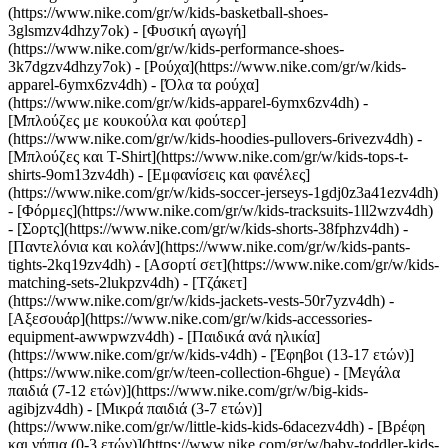
(https://www.nike.com/gr/w/kids-basketball-shoes-
3glsmzv4dhzy7ok) - [Φυσική αγωγή]
(https://www.nike.com/gr/w/kids-performance-shoes-
3k7dgzv4dhzy7ok)
- [Ρούχα](https://www.nike.com/gr/w/kids-
apparel-6ymx6zv4dh) - [Όλα τα ρούχα]
(https://www.nike.com/gr/w/kids-apparel-6ymx6zv4dh) -
[Μπλούζες με κουκούλα και φούτερ]
(https://www.nike.com/gr/w/kids-hoodies-pullovers-6rivezv4dh) -
[Μπλούζες και T-Shirt](https://www.nike.com/gr/w/kids-tops-t-
shirts-9om13zv4dh) - [Εμφανίσεις και φανέλες]
(https://www.nike.com/gr/w/kids-soccer-jerseys-1gdj0z3a41ezv4dh)
- [Φόρμες](https://www.nike.com/gr/w/kids-tracksuits-1ll2wzv4dh)
- [Σορτς](https://www.nike.com/gr/w/kids-shorts-38fphzv4dh) -
[Παντελόνια και κολάν](https://www.nike.com/gr/w/kids-pants-
tights-2kq19zv4dh) - [Ασορτί σετ](https://www.nike.com/gr/w/kids-
matching-sets-2lukpzv4dh) - [Τζάκετ]
(https://www.nike.com/gr/w/kids-jackets-vests-50r7yzv4dh) -
[Αξεσουάρ](https://www.nike.com/gr/w/kids-accessories-
equipment-awwpwzv4dh)
- [Παιδικά ανά ηλικία]
(https://www.nike.com/gr/w/kids-v4dh) - [Έφηβοι (13-17 ετών)]
(https://www.nike.com/gr/w/teen-collection-6hgue) - [Μεγάλα
παιδιά (7-12 ετών)](https://www.nike.com/gr/w/big-kids-
agibjzv4dh) - [Μικρά παιδιά (3-7 ετών)]
(https://www.nike.com/gr/w/little-kids-kids-6dacezv4dh) - [Βρέφη
και νήπια (0-3 ετών)](https://www.nike.com/gr/w/baby-toddler-kids-