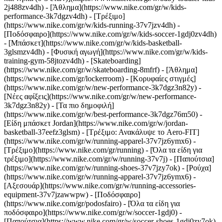
2j488zv4dh)
- [Άθλημα](https://www.nike.com/gr/w/kids-
performance-3k7dgzv4dh) - [Τρέξιμο]
(https://www.nike.com/gr/w/kids-running-37v7jzv4dh) -
[Ποδόσφαιρο](https://www.nike.com/gr/w/kids-soccer-1gdj0zv4dh)
- [Μπάσκετ](https://www.nike.com/gr/w/kids-basketball-
3glsmzv4dh) - [Φυσική αγωγή](https://www.nike.com/gr/w/kids-
training-gym-58jtozv4dh) - [Skateboarding]
(https://www.nike.com/gr/w/skateboarding-8mfrf) - [Άθλημα]
(https://www.nike.com/gr/lockerroom) - [Κορυφαίες στιγμές]
(https://www.nike.com/gr/w/new-performance-3k7dgz3n82y) -
[Νέες αφίξεις](https://www.nike.com/gr/w/new-performance-
3k7dgz3n82y) - [Τα πιο δημοφιλή]
(https://www.nike.com/gr/w/best-performance-3k7dgz76m50) -
[Είδη μπάσκετ Jordan](https://www.nike.com/gr/w/jordan-
basketball-37eefz3glsm) - [Τρέξιμο: Ανακάλυψε το Aero-FIT]
(https://www.nike.com/gr/w/running-apparel-37v7jz6ymx6)
-
[Τρέξιμο](https://www.nike.com/gr/running) - [Όλα τα είδη για
τρέξιμο](https://www.nike.com/gr/w/running-37v7j) - [Παπούτσια]
(https://www.nike.com/gr/w/running-shoes-37v7jzy7ok) - [Ρούχα]
(https://www.nike.com/gr/w/running-apparel-37v7jz6ymx6) -
[Αξεσουάρ](https://www.nike.com/gr/w/running-accessories-
equipment-37v7jzawwpw)
- [Ποδόσφαιρο]
(https://www.nike.com/gr/podosfairo) - [Όλα τα είδη για
ποδόσφαιρο](https://www.nike.com/gr/w/soccer-1gdj0) -
[Παπούτσια](https://www.nike.com/gr/w/soccer-shoes-1gdj0zy7ok)