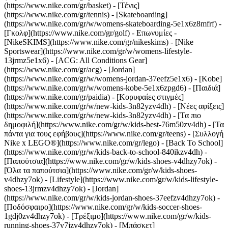
(https://www.nike.com/gr/basket) - [Τένις]
(https://www.nike.com/gr/tennis) - [Skateboarding]
(https://www.nike.com/gr/w/womens-skateboarding-5e1x6z8mfrf) -
[Γκολφ](https://www.nike.com/gr/golf)
- Επωνυμίες -
[NikeSKIMS](https://www.nike.com/gr/nikeskims) - [Nike
Sportswear](https://www.nike.com/gr/w/womens-lifestyle-
13jrmz5e1x6) - [ACG: All Conditions Gear]
(https://www.nike.com/gr/acg) - [Jordan]
(https://www.nike.com/gr/w/womens-jordan-37eefz5e1x6) - [Kobe]
(https://www.nike.com/gr/w/womens-kobe-5e1x6zpgd6) - [Παιδιά]
(https://www.nike.com/gr/paidia) - [Κορυφαίες στιγμές]
(https://www.nike.com/gr/w/new-kids-3n82yzv4dh) - [Νέες αφίξεις]
(https://www.nike.com/gr/w/new-kids-3n82yzv4dh) - [Τα πιο
δημοφιλή](https://www.nike.com/gr/w/kids-best-76m50zv4dh) - [Τα
πάντα για τους εφήβους](https://www.nike.com/gr/teens) - [Συλλογή
Nike x LEGO®](https://www.nike.com/gr/lego) - [Back To School]
(https://www.nike.com/gr/w/kids-back-to-school-840ikzv4dh)
-
[Παπούτσια](https://www.nike.com/gr/w/kids-shoes-v4dhzy7ok) -
[Όλα τα παπούτσια](https://www.nike.com/gr/w/kids-shoes-
v4dhzy7ok) - [Lifestyle](https://www.nike.com/gr/w/kids-lifestyle-
shoes-13jrmzv4dhzy7ok) - [Jordan]
(https://www.nike.com/gr/w/kids-jordan-shoes-37eefzv4dhzy7ok) -
[Ποδόσφαιρο](https://www.nike.com/gr/w/kids-soccer-shoes-
1gdj0zv4dhzy7ok) - [Τρέξιμο](https://www.nike.com/gr/w/kids-
running-shoes-37v7jzv4dhzy7ok) - [Μπάσκετ]