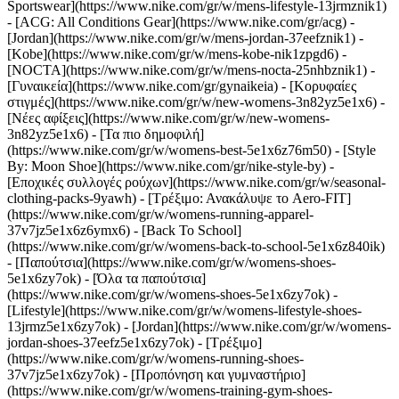
Sportswear](https://www.nike.com/gr/w/mens-lifestyle-13jrmznik1)
- [ACG: All Conditions Gear](https://www.nike.com/gr/acg) -
[Jordan](https://www.nike.com/gr/w/mens-jordan-37eefznik1) -
[Kobe](https://www.nike.com/gr/w/mens-kobe-nik1zpgd6) -
[NOCTA](https://www.nike.com/gr/w/mens-nocta-25nhbznik1) -
[Γυναικεία](https://www.nike.com/gr/gynaikeia) - [Κορυφαίες
στιγμές](https://www.nike.com/gr/w/new-womens-3n82yz5e1x6) -
[Νέες αφίξεις](https://www.nike.com/gr/w/new-womens-
3n82yz5e1x6) - [Τα πιο δημοφιλή]
(https://www.nike.com/gr/w/womens-best-5e1x6z76m50) - [Style
By: Moon Shoe](https://www.nike.com/gr/nike-style-by) -
[Εποχικές συλλογές ρούχων](https://www.nike.com/gr/w/seasonal-
clothing-packs-9yawh) - [Τρέξιμο: Ανακάλυψε το Aero-FIT]
(https://www.nike.com/gr/w/womens-running-apparel-
37v7jz5e1x6z6ymx6) - [Back To School]
(https://www.nike.com/gr/w/womens-back-to-school-5e1x6z840ik)
- [Παπούτσια](https://www.nike.com/gr/w/womens-shoes-
5e1x6zy7ok) - [Όλα τα παπούτσια]
(https://www.nike.com/gr/w/womens-shoes-5e1x6zy7ok) -
[Lifestyle](https://www.nike.com/gr/w/womens-lifestyle-shoes-
13jrmz5e1x6zy7ok) - [Jordan](https://www.nike.com/gr/w/womens-
jordan-shoes-37eefz5e1x6zy7ok) - [Τρέξιμο]
(https://www.nike.com/gr/w/womens-running-shoes-
37v7jz5e1x6zy7ok) - [Προπόνηση και γυμναστήριο]
(https://www.nike.com/gr/w/womens-training-gym-shoes-