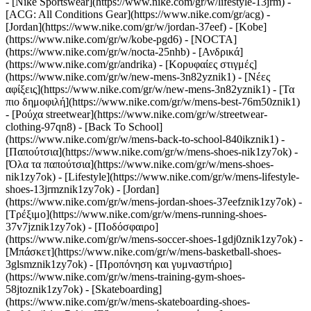
- [Nike Sportswear](https://www.nike.com/gr/w/lifestyle-13jrm) -
[ACG: All Conditions Gear](https://www.nike.com/gr/acg) -
[Jordan](https://www.nike.com/gr/w/jordan-37eef) - [Kobe]
(https://www.nike.com/gr/w/kobe-pgd6) - [NOCTA]
(https://www.nike.com/gr/w/nocta-25nhb) - [Ανδρικά]
(https://www.nike.com/gr/andrika) - [Κορυφαίες στιγμές]
(https://www.nike.com/gr/w/new-mens-3n82yznik1) - [Νέες
αφίξεις](https://www.nike.com/gr/w/new-mens-3n82yznik1) - [Τα
πιο δημοφιλή](https://www.nike.com/gr/w/mens-best-76m50znik1)
- [Ρούχα streetwear](https://www.nike.com/gr/w/streetwear-
clothing-97qn8) - [Back To School]
(https://www.nike.com/gr/w/mens-back-to-school-840ikznik1)
-
[Παπούτσια](https://www.nike.com/gr/w/mens-shoes-nik1zy7ok) -
[Όλα τα παπούτσια](https://www.nike.com/gr/w/mens-shoes-
nik1zy7ok) - [Lifestyle](https://www.nike.com/gr/w/mens-lifestyle-
shoes-13jrmznik1zy7ok) - [Jordan]
(https://www.nike.com/gr/w/mens-jordan-shoes-37eefznik1zy7ok) -
[Τρέξιμο](https://www.nike.com/gr/w/mens-running-shoes-
37v7jznik1zy7ok) - [Ποδόσφαιρο]
(https://www.nike.com/gr/w/mens-soccer-shoes-1gdj0znik1zy7ok) -
[Μπάσκετ](https://www.nike.com/gr/w/mens-basketball-shoes-
3glsmznik1zy7ok) - [Προπόνηση και γυμναστήριο]
(https://www.nike.com/gr/w/mens-training-gym-shoes-
58jtoznik1zy7ok) - [Skateboarding]
(https://www.nike.com/gr/w/mens-skateboarding-shoes-