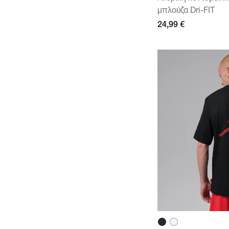
μπλούζα Dri-FIT
24,99 €