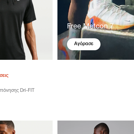
Free Metcon 7
Αγόρασε
σεις
οπόνησης Dri-FIT