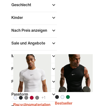
Geschlecht
Kinder
Nach Preis anzeigen
Sale und Angebote
Marke
Farbe
Funktionen
Passform
+
1
Bestseller
Recyclingmaterialien