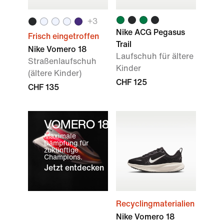
+
3
Nike ACG Pegasus
Frisch eingetroffen
Trail
Nike Vomero 18
Laufschuh für ältere
Straßenlaufschuh
Kinder
(ältere Kinder)
CHF 125
CHF 135
VOMERO 18
Maximale
Dämpfung für
zukünftige
Champions.
Jetzt entdecken
Recyclingmaterialien
Nike Vomero 18