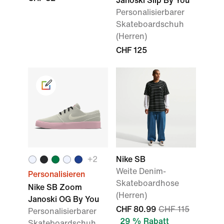
Janoski Slip By You
Personalisierbarer
Skateboardschuh
(Herren)
CHF 125
+2
Nike SB
Weite Denim-
Personalisieren
Skateboardhose
Nike SB Zoom
(Herren)
Janoski OG By You
CHF 80.99
CHF 115
Personalisierbarer
29 % Rabatt
Skateboardschuh