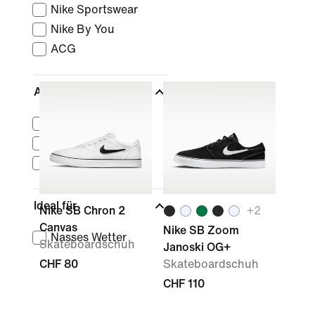
Nike Sportswear
Nike By You
ACG
Athleten
Stefan Janoski
Kylian Mbappé
Grant Taylor
Ideal für
Nike SB Chron 2
+
2
Canvas
Nike SB Zoom
Nasses Wetter
Skateboardschuh
Janoski OG+
CHF 80
Skateboardschuh
CHF 110