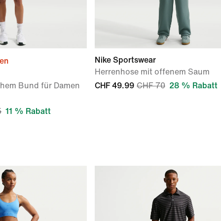
Nike Sportswear
ien
Herrenhose mit offenem Saum
hohem Bund für Damen
CHF 49.99
CHF 70
28 % Rabatt
5
11 % Rabatt