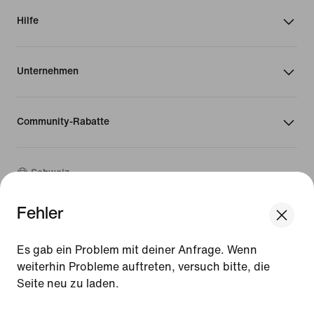
Hilfe
Unternehmen
Community-Rabatte
Schweiz
Fehler
©
2026
Nike, Inc. Alle Rechte vorbehalten
We think you are in United States.
Guides
Update your location?
Es gab ein Problem mit deiner Anfrage. Wenn
Nutzungsbedingungen
weiterhin Probleme auftreten, versuch bitte, die
Verkaufsbedingungen
Seite neu zu laden.
Unternehmensinformationen
Schweiz
United States
Datenschutz- und Cookie-Richtlinie
[ Code: D1B61E47 ]
Cookie-Einstellungen ändern.