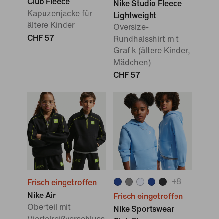
Club Fleece
Nike Studio Fleece
Kapuzenjacke für
Lightweight
ältere Kinder
Oversize-
CHF 57
Rundhalsshirt mit
Grafik (ältere Kinder,
Mädchen)
CHF 57
+
8
Frisch eingetroffen
Nike Air
Frisch eingetroffen
Oberteil mit
Nike Sportswear
Viertelreißverschluss