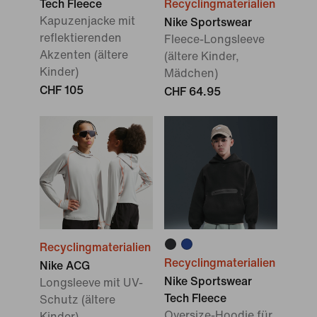
Tech Fleece
Recyclingmaterialien
Kapuzenjacke mit
Nike Sportswear
reflektierenden
Fleece-Longsleeve
Akzenten (ältere
(ältere Kinder,
Kinder)
Mädchen)
CHF 105
CHF 64.95
Recyclingmaterialien
Recyclingmaterialien
Nike ACG
Nike Sportswear
Longsleeve mit UV-
Tech Fleece
Schutz (ältere
Oversize-Hoodie für
Kinder)