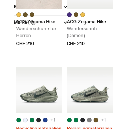
Kollektionen
ACG Zegama Hike
ACG Zegama Hike
Marke
(1)
Wanderschuhe für
Wanderschuh
Herren
(Damen)
CHF 210
CHF 210
+
1
+
1
Recyclingmaterialien
Recyclingmaterialien