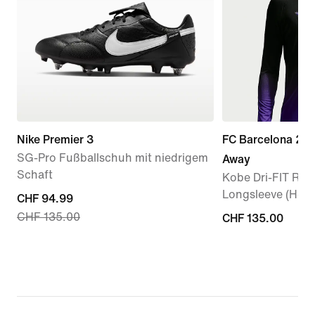
Nike Premier 3
FC Barcelona 20
SG-Pro Fußballschuh mit niedrigem
Away
Schaft
Kobe Dri-FIT Repl
Longsleeve (Herr
current
CHF 94.99
CHF 135.00
price
CHF 135.00
CHF 135.00
CHF 94.99,
original
price
CHF 135.00