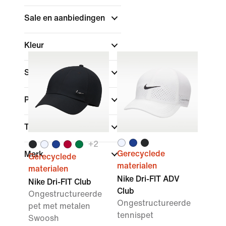
Sale en aanbiedingen
Kleur
Sport
Pasvorm
Technologie
+
2
Gerecyclede
Merk
Gerecyclede
materialen
materialen
Nike Dri-FIT ADV
Nike Dri-FIT Club
Club
Ongestructureerde
Ongestructureerde
pet met metalen
tennispet
Swoosh