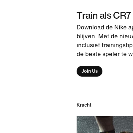
Train als CR7
Download de Nike ap
blijven. Met de nie
inclusief trainingst
de beste speler te wo
Join Us
Kracht