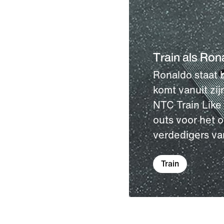
Train als Ron
Ronaldo staat b
komt vanuit zi
NTC Train Like 
outs voor het 
verdedigers van
Train