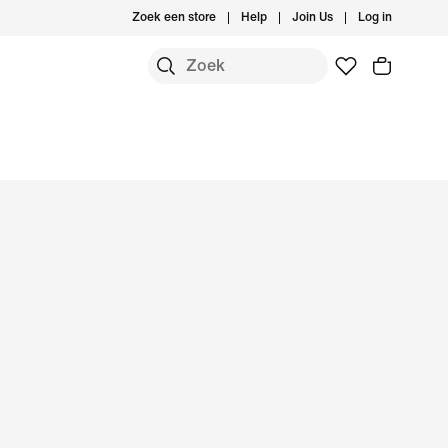
Zoek een store
Help
Join Us
Log in