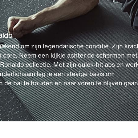
aldo
ekend om zijn legendarische conditie. Zijn krac
jn core. Neem een kijkje achter de schermen met
Ronaldo collectie. Met zijn quick-hit abs en wor
onderlichaam leg je een stevige basis om
 de bal te houden en naar voren te blijven gaan