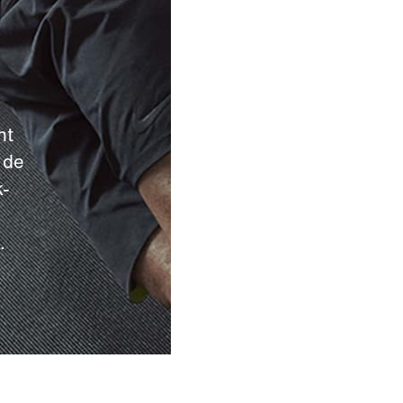
ht
 de
k-
.