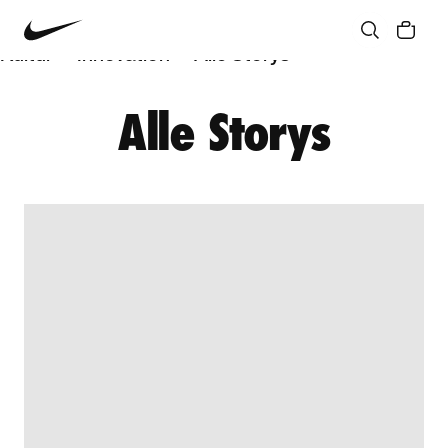
Athletinnen* und Athleten*
Gemeinschaft
Kultur
Innovation
Alle Storys
Alle Storys