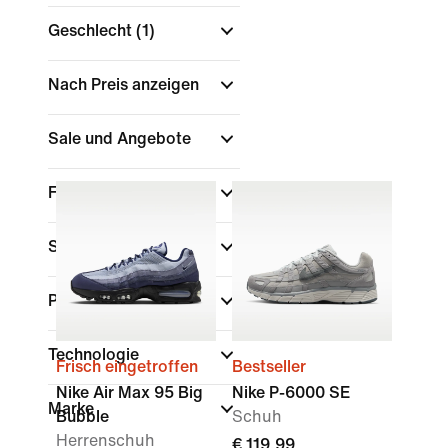
Geschlecht
(1)
Nach Preis anzeigen
Sale und Angebote
Farbe
Sport
Passform
Technologie
Frisch eingetroffen
Bestseller
Nike Air Max 95 Big
Nike P-6000 SE
Marke
Bubble
Schuh
Herrenschuh
€ 119,99