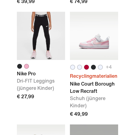
€ 39,99
€ 74,99
+4
Nike Pro
Recyclingmaterialien
Dri-FIT Leggings
Nike Court Borough
(jüngere Kinder)
Low Recraft
€ 27,99
Schuh (jüngere
Kinder)
€ 49,99