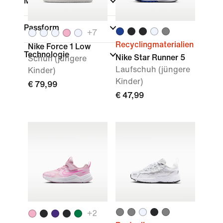
Marke
Passform
+
7
Recyclingmaterialien
Nike Force 1 Low
Technologie
Nike Star Runner 5
Schuh (jüngere
Laufschuh (jüngere
Kinder)
Kinder)
€ 79,99
€ 47,99
+
2