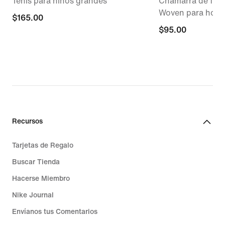
Tenis para niños grandes
Chamarra de fútbo
Woven para hom
$165.00
$165.00
$95.00
$95.00
Recursos
Tarjetas de Regalo
Buscar Tienda
Hacerse Miembro
Nike Journal
Envíanos tus Comentarios