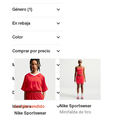
Género
(1)
En rebaja
Color
Comprar por precio
Material
Marca
Deportes
Nike Sportswear
Ideal para
Lo más vendido
Minifalda de tiro
Nike Sportswear