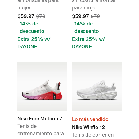
almohadillas para
sin costura frontal
mujer
para mujer
$59.97
$70
$59.97
$70
14% de
14% de
descuento
descuento
Extra 25% w/
Extra 25% w/
DAYONE
DAYONE
Nike Free Metcon 7
Lo más vendido
Tenis de
Nike Winflo 12
entrenamiento para
Tenis de correr en