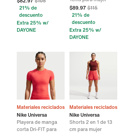
$82.97
$105
21% de
$89.97
$115
descuento
21% de
descuento
Extra 25% w/
DAYONE
Extra 25% w/
DAYONE
Materiales reciclados
Materiales reciclados
Nike Universa
Nike Universa
Playera de manga
Shorts 2 en 1 de 13
corta Dri-FIT para
cm para mujer