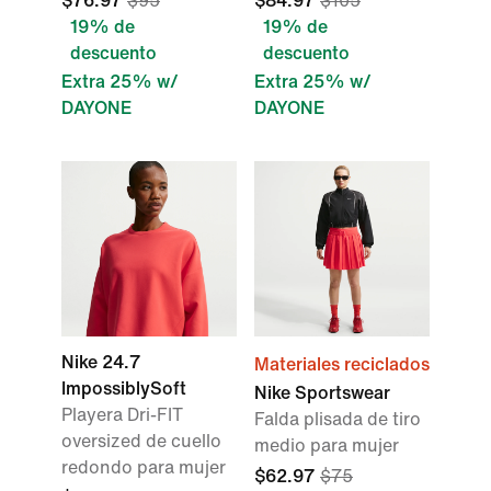
$76.97
$95
$84.97
$105
19% de
19% de
descuento
descuento
Extra 25% w/
Extra 25% w/
DAYONE
DAYONE
Nike 24.7
Materiales reciclados
ImpossiblySoft
Nike Sportswear
Playera Dri-FIT
Falda plisada de tiro
oversized de cuello
medio para mujer
redondo para mujer
$62.97
$75