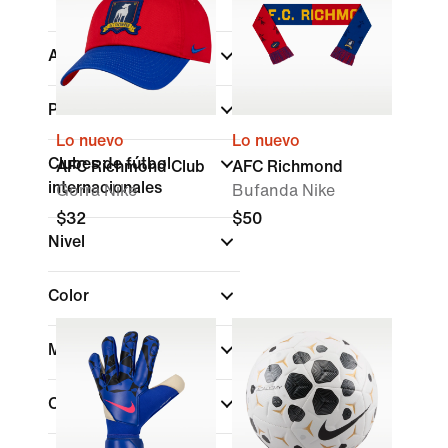
Atletas
Países
Lo nuevo
Lo nuevo
Clubes de fútbol
AFC Richmond Club
AFC Richmond
internacionales
Gorra Nike
Bufanda Nike
$32
$50
Nivel
Color
Material
Características