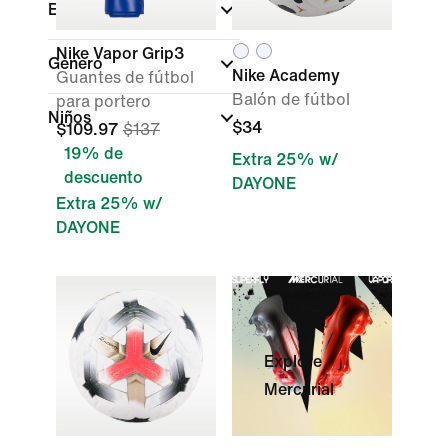
Equipo
Nike Vapor Grip3
Género
Nike Academy
Guantes de fútbol
Balón de fútbol
para portero
Niños
$34
$109.97
$137
19% de
Extra 25% w/
descuento
DAYONE
Extra 25% w/
DAYONE
Explore
Mercurial