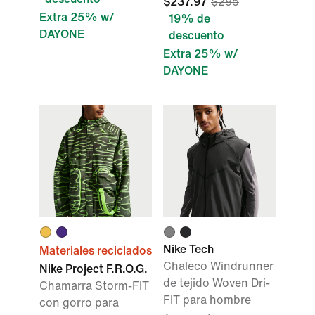
$237.97
$295
Extra 25% w/
19% de
DAYONE
descuento
Extra 25% w/
DAYONE
Nike Tech
Materiales reciclados
Chaleco Windrunner
Nike Project F.R.O.G.
de tejido Woven Dri-
Chamarra Storm-FIT
FIT para hombre
con gorro para