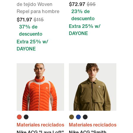
de tejido Woven
$72.97
$95
Repel para hombre
23% de
descuento
$71.97
$115
Extra 25% w/
37% de
DAYONE
descuento
Extra 25% w/
DAYONE
Materiales reciclados
Materiales reciclados
Nike ACG "Lava Loft"
Nike ACG "Smith