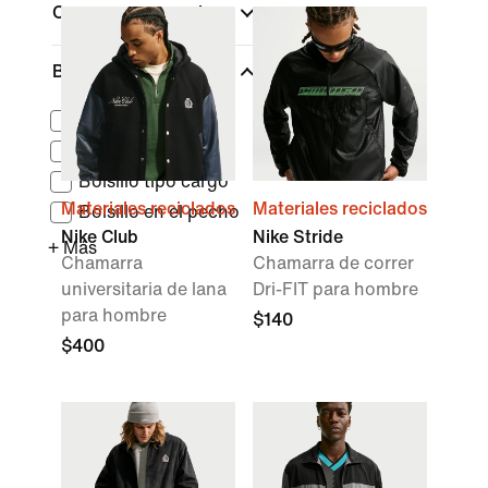
Comprar por precio
Bolsillos
Bolsillos con cierre
Bolsillo posterior
Bolsillo tipo cargo
Materiales reciclados
Materiales reciclados
Bolsillo en el pecho
Nike Club
Nike Stride
+ Más
Chamarra
Chamarra de correr
universitaria de lana
Dri-FIT para hombre
para hombre
$140
$400