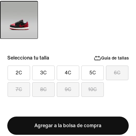
Selecciona tu talla
Guía de tallas
2C
3C
4C
5C
6C
7C
8C
9C
10C
Agregar a la bolsa de compra