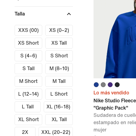
Talla
XXS (00)
XS (0–2)
XS Short
XS Tall
S (4–6)
S Short
S Tall
M (8–10)
M Short
M Tall
Lo más vendido
L (12–14)
L Short
Nike Studio Fleec
L Tall
XL (16–18)
"Graphic Pack"
Sudadera de cuel
XL Short
XL Tall
estampado en reli
mujer
2X
XXL (20–22)