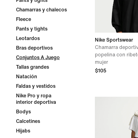
Pants y tights
Chamarras y chalecos
Fleece
Pants y tights
Leotardos
Nike Sportswear
Chamarra deportiv
Bras deportivos
popelina con ribe
Conjuntos A Juego
mujer
Tallas grandes
$105
Natación
Faldas y vestidos
Nike Pro y ropa
interior deportiva
Bodys
Calcetines
Hijabs