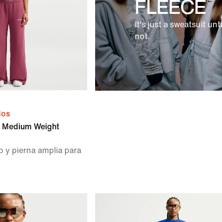
FLEECE
It's just a sweatsuit until
not.
dos
e Medium Weight
o y pierna amplia para