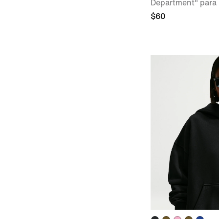
Department" para
$60