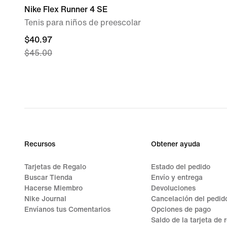
Nike Flex Runner 4 SE
Tenis para niños de preescolar
current
$40.97
$45.00
price
$40.97,
original
price
$45.00
Recursos
Obtener ayuda
Tarjetas de Regalo
Estado del pedido
Buscar Tienda
Envío y entrega
Hacerse Miembro
Devoluciones
Nike Journal
Cancelación del pedid
Envíanos tus Comentarios
Opciones de pago
Saldo de la tarjeta de 