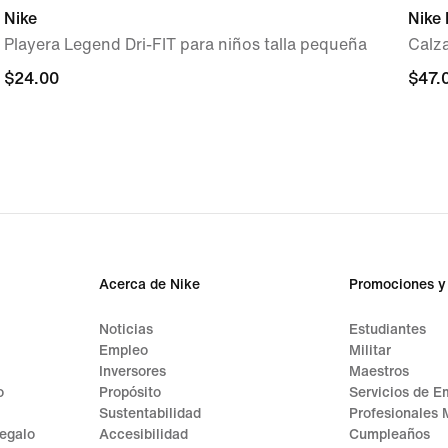
Nike
Nike 
Playera Legend Dri-FIT para niños talla pequeña
Calza
$24.00
$24.00
$47.
$47.
Acerca de Nike
Promociones y
Noticias
Estudiantes
Empleo
Militar
Inversores
Maestros
o
Propósito
Servicios de E
Sustentabilidad
Profesionales 
regalo
Accesibilidad
Cumpleaños