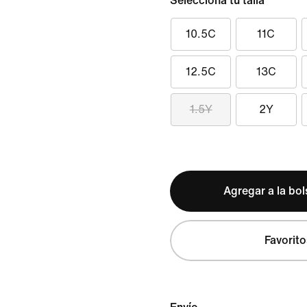
Selecciona tu talla
10.5C
11C
12.5C
13C
1.5Y
2Y
Agregar a la bo
Favorito