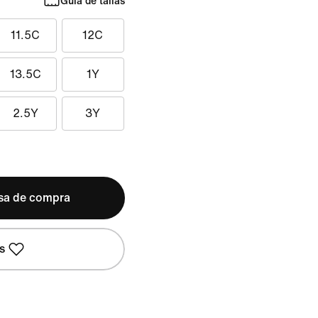
Guía de tallas
11.5C
12C
13.5C
1Y
2.5Y
3Y
lsa de compra
s