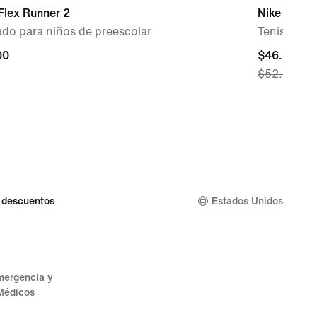
Flex Runner 2
Nike Cosmi
do para niños de preescolar
Tenis para
00
00
current
$46.97
$52.00
price
$46.97,
original
price
$52.00
 descuentos
Estados Unidos
mergencia y
Médicos