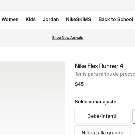
Women
Kids
Jordan
NikeSKIMS
Back to School
Shop New Arrivals
Nike Flex Runner 4
imagen 1 de 8
Tenis para niños de preesc
$45
Seleccionar ajuste
Bebé/infantil
Niños talla grande